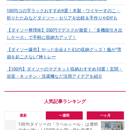
100均コの字ラックおすすめ9選！木製・ワイヤーすのこ・
折りたたみなどダイソー・セリアを比較＆手作りやDIYも
【ダイソー整理術】550円でデスクが激変！「多機能引き出
しケース」で手軽に収納力アップ！
【ダイソー爆売】やっと出会えた幻の収納グッズ！服が“雪
崩を起こさない”神トレー
【100均】ダイソーのマグネット収納おすすめ10選！玄関・
浴室・キッチン・洗濯機など活用アイデアを紹介
最新
一週間
一ヶ月
100均ダイソーの「ラベルシール」は透明
で水に強い！100円でお買い得な厳選3