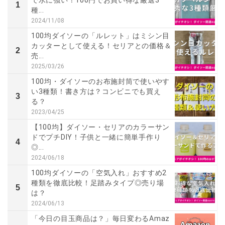
1
種...
2024/11/08
100均ダイソーの「ルレット」はミシン目
カッターとして使える！セリアとの価格＆
2
売...
2025/03/26
100均・ダイソーのお布施封筒で使いやす
い3種類！書き方は？コンビニでも買え
3
る？
2023/04/25
【100均】ダイソー・セリアのカラーサン
ドでプチDIY！子供と一緒に簡単手作り
4
◎...
2024/06/18
100均ダイソーの「空気入れ」おすすめ2
種類を徹底比較！足踏みタイプ◎売り場
5
は？
2024/06/13
「今日の目玉商品は？」毎日変わるAmaz