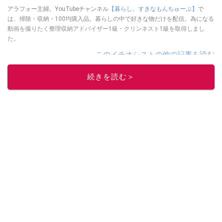
アラフォー主婦。YouTubeチャンネル
【暮らし。すきなもんちゅーぶ】
で
は、掃除・収納・100均購入品。暮らしの中で好きな物だけを配信。為になる
動画を撮りたく整理収納アドバイザー1級・クリンネスト1級を取得しまし
た。
このイチオシストの他の記事を読む
続きを読む＞