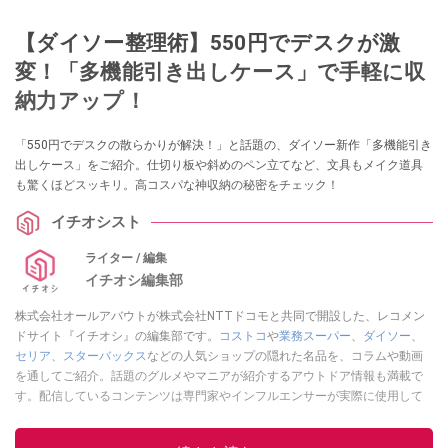
【ダイソー整理術】550円でデスクが激
変！「多機能引き出しケース」で手軽に収
納力アップ！
「550円でデスクの散らかりが解決！」と話題の、ダイソー新作「多機能引き
出しケース」をご紹介。仕切り板や斜めのペン立てなど、文具もメイク道具
も驚くほどスッキリ。高コスパな神収納の秘密をチェック！
イチオシスト
ライター / 編集
イチオシ編集部
株式会社オールアバウトが株式会社NTTドコモと共同で開設した、レコメン
ドサイト『イチオシ』の編集部です。
コストコ
や
業務スーパー
、
ダイソー
、
セリア
、
スターバックス
などの人気ショップの隠れた名品を、コラムや動画
を通してご紹介。話題のグルメやマニアが紹介するアウトドア情報も満載で
す。配信しているコンテンツは専門家やインフルエンサーが実際に使用して
レビューしています。毎日トレンド情報をお届けしているので、ぜひ
Google
ニュースでフォロー
してください！