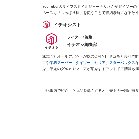
YouTuberのライフスタイルジャーナルさんがダイソ
ペースも「つっぱり棒」を使うことで収納場所になるそう
イチオシスト
ライター / 編集
イチオシ編集部
株式会社オールアバウトが株式会社NTTドコモと共同で
コ
や
業務スーパー
、
ダイソー
、
セリア
、
スターバックス
な
介。話題のグルメやマニアが紹介するアウトドア情報も満
が実際に使用してレビューしています。毎日トレンド情報
ださい！
※記事内で紹介した商品を購入すると、売上の一部が当サ