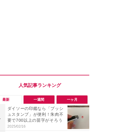
最新
一週間
一ヶ月
ダイソーの印鑑なら「プッシ
「勝手にデ
ュスタンプ」が便利！朱肉不
る!?」Win
1
1
要で700以上の苗字がそろう
オフにして最
身を守る技
2025/02/16
2026/08/05