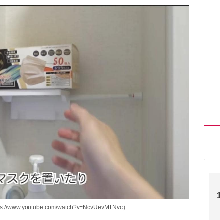
.youtube.com/watch?v=NcvUevM1Nvc）