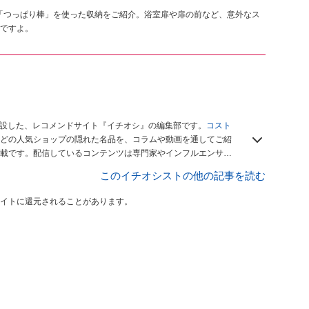
ーの「つっぱり棒」を使った収納をご紹介。浴室扉や扉の前など、意外なス
ですよ。
開設した、レコメンドサイト『イチオシ』の編集部です。
コスト
どの人気ショップの隠れた名品を、コラムや動画を通してご紹
載です。配信しているコンテンツは専門家やインフルエンサー
をお届けしているので、ぜひ
Googleニュースでフォロー
してく
このイチオシストの他の記事を読む
イトに還元されることがあります。