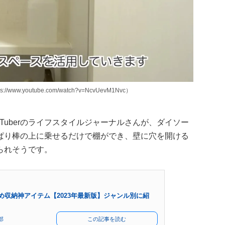
.youtube.com/watch?v=NcvUevM1Nvc）
uTuberのライフスタイルジャーナルさんが、ダイソー
ぱり棒の上に乗せるだけで棚ができ、壁に穴を開ける
られそうです。
め収納神アイテム【2023年最新版】ジャンル別に紹
部
この記事を読む