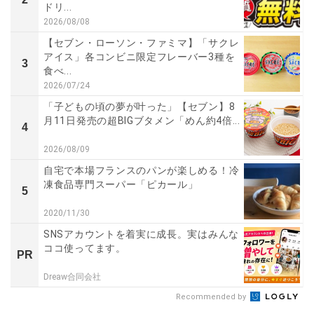
ドリ...
2026/08/08
【セブン・ローソン・ファミマ】「サクレ
アイス」各コンビニ限定フレーバー3種を
3
食べ...
2026/07/24
「子どもの頃の夢が叶った」【セブン】8
月11日発売の超BIGブタメン「めん約4倍...
4
2026/08/09
自宅で本場フランスのパンが楽しめる！冷
凍食品専門スーパー「ピカール」
5
2020/11/30
SNSアカウントを着実に成長。実はみんな
ココ使ってます。
PR
Dreaw合同会社
Recommended by