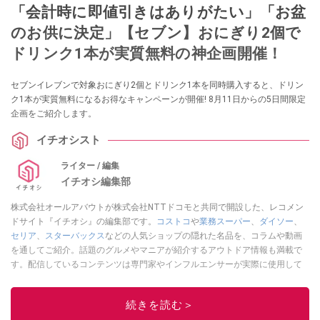
「会計時に即値引きはありがたい」「お盆
のお供に決定」【セブン】おにぎり2個で
ドリンク1本が実質無料の神企画開催！
セブンイレブンで対象おにぎり2個とドリンク1本を同時購入すると、ドリン
ク1本が実質無料になるお得なキャンペーンが開催! 8月11日からの5日間限定
企画をご紹介します。
イチオシスト
ライター / 編集
イチオシ編集部
株式会社オールアバウトが株式会社NTTドコモと共同で開設した、レコメン
ドサイト『イチオシ』の編集部です。
コストコ
や
業務スーパー
、
ダイソー
、
セリア
、
スターバックス
などの人気ショップの隠れた名品を、コラムや動画
を通してご紹介。話題のグルメやマニアが紹介するアウトドア情報も満載で
す。配信しているコンテンツは専門家やインフルエンサーが実際に使用して
レビューしています。毎日トレンド情報をお届けしているので、ぜひ
Google
ニュースでフォロー
してください！
続きを読む＞
このイチオシストの他の記事を読む