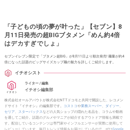
「子どもの頃の夢が叶った」【セブン】8
月11日発売の超BIGブタメン「めん約4倍
はデカすぎでしょ」
セブンイレブン限定で「ブタメン超BIG」が8月11日より順次発売! 麺量が約4
倍になった話題のビッグサイズカップ麺の魅力を詳しくご紹介します。
イチオシスト
ライター / 編集
イチオシ編集部
株式会社オールアバウトが株式会社NTTドコモと共同で開設した、レコメン
ドサイト『イチオシ』の編集部です。
コストコ
や
業務スーパー
、
ダイソー
、
セリア
、
スターバックス
などの人気ショップの隠れた名品を、コラムや動画
を通してご紹介。話題のグルメやマニアが紹介するアウトドア情報も満載で
す。配信しているコンテンツは専門家やインフルエンサーが実際に使用して
レビューしています。毎日トレンド情報をお届けしているので、ぜひ
Google