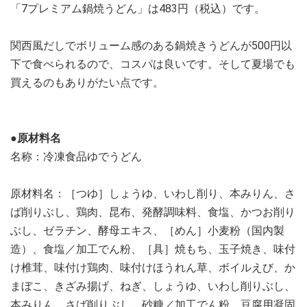
「7プレミアム鍋焼うどん」は483円（税込）です。
関西風だしでボリューム感のある鍋焼きうどんが500円以
下で食べられるので、コスパは良いです。そして夏場でも
買えるのもありがたい点です。
●原材料名
名称：冷凍食品ゆでうどん
原材料名：［つゆ］しょうゆ、いわし削り、本みりん、さ
ば削りぶし、鶏肉、昆布、発酵調味料、食塩、かつお削り
ぶし、ゼラチン、酵母エキス、［めん］小麦粉（国内製
造）、食塩／加工でん粉、［具］焼もち、玉子焼き、味付
け椎茸、味付け鶏肉、味付けほうれん草、ボイルえび、か
まぼこ、きざみ揚げ、ねぎ、しょうゆ、いわし削りぶし、
本みりん、さば削りぶし、砂糖／加工でん粉、豆腐用凝固