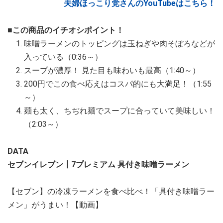
夫婦ほっこり党さんのYouTubeはこちら！
■この商品のイチオシポイント！
味噌ラーメンのトッピングは玉ねぎや肉そぼろなどが
入っている（0:36～）
スープが濃厚！ 見た目も味わいも最高（1:40～）
200円でこの食べ応えはコスパ的にも大満足！（1:55
～）
麺も太く、ちぢれ麺でスープに合っていて美味しい！
（2:03～）
DATA
セブンイレブン┃7プレミアム 具付き味噌ラーメン
【セブン】の冷凍ラーメンを食べ比べ！「具付き味噌ラー
メン」がうまい！【動画】