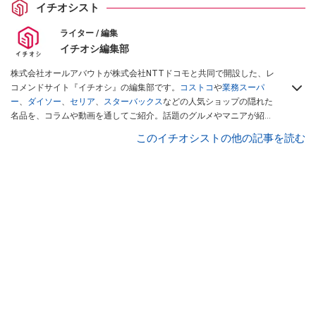
イチオシスト
ライター / 編集
イチオシ編集部
株式会社オールアバウトが株式会社NTTドコモと共同で開設した、レ
コメンドサイト『イチオシ』の編集部です。
コストコ
や
業務スーパ
ー
、
ダイソー
、
セリア
、
スターバックス
などの人気ショップの隠れた
名品を、コラムや動画を通してご紹介。話題のグルメやマニアが紹介
するアウトドア情報も満載です。配信しているコンテンツは専門家や
このイチオシストの他の記事を読む
インフルエンサーが実際に使用してレビューしています。毎日トレン
ド情報をお届けしているので、ぜひ
Googleニュースでフォロー
してく
ださい！