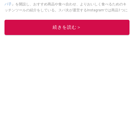
パ子
』を開設し、おすすめ商品や食べ合わせ、よりおいしく食べるためのキ
ッチンツールの紹介をしている。スパ夫が運営するInstagramでは商品1つに
スポットを当て、商品の歴史やストーリー、ちょっとした雑学等、商品のデ
ィープな魅力を発信している。
続きを読む＞
このイチオシストの他の記事を読む