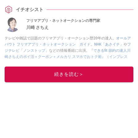
イチオシスト
フリマアプリ・ネットオークションの専門家
川崎 さちえ
テレビや雑誌で話題のフリマアプリ・オークション歴20年の達人。
オールア
バウト フリマアプリ・ネットオークション ガイド
。
NHK「あさイチ」
や
フ
ジテレビ「ノンストップ」
などの情報番組に出演。
『できるfit 節約の達人川
崎さちえのポイ活＋クーポン＋メルカリ スマホでおトク術』（インプレス
刊）
、
『「ゆる副業」のはじめかた メルカリ スマホ1つでスキマ時間に効率
的に稼ぐ！』（翔泳社刊）
ほか著書多数。ブログは
「川崎さちえのごちゃま
続きを読む＞
ぜ日記」
。
■経歴：2003年、夫が子育てをするために、突然会社を辞める。翌月からの
給料が０円になり、家にいながら、しかも空いた時間でできるオークション
に目をつける。しかし、取引の仕方がわからずに、まずは落札者として参
加。その後、出品者側にまわり、家の中の物を出品しまくる。出品する物が
ほぼなくなってからは、仕入れを経験。ネットオークションを生活の一部に
取り入れるべく、「ネットオークションやフリマアプリは生活のインフラに
なる」という考えを持つ。また消費税増税の社会においては、ネットオーク
ションやフリマアプリが家計の救世主になりえると考え、業者とは違う視点
でユーザーとして参加中。