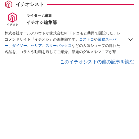
イチオシスト
ライター / 編集
イチオシ編集部
株式会社オールアバウトが株式会社NTTドコモと共同で開設した、レ
コメンドサイト『イチオシ』の編集部です。
コストコ
や
業務スーパ
ー
、
ダイソー
、
セリア
、
スターバックス
などの人気ショップの隠れた
名品を、コラムや動画を通してご紹介。話題のグルメやマニアが紹介
するアウトドア情報も満載です。配信しているコンテンツは専門家や
このイチオシストの他の記事を読む
インフルエンサーが実際に使用してレビューしています。毎日トレン
ド情報をお届けしているので、ぜひ
Googleニュースでフォロー
してく
ださい！