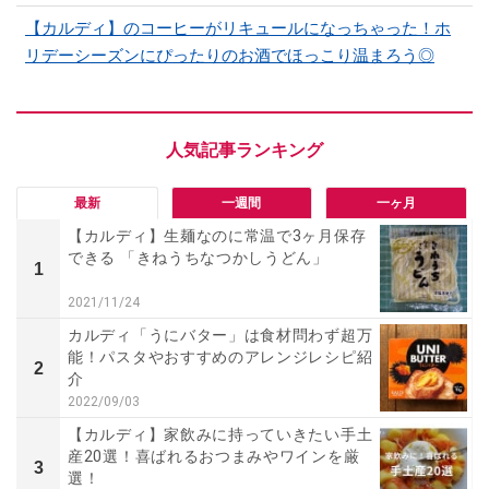
【カルディ】のコーヒーがリキュールになっちゃった！ホ
リデーシーズンにぴったりのお酒でほっこり温まろう◎
最新
一週間
一ヶ月
【カルディ】生麺なのに常温で3ヶ月保存
できる 「きねうちなつかしうどん」
1
2021/11/24
カルディ「うにバター」は食材問わず超万
能！パスタやおすすめのアレンジレシピ紹
2
介
2022/09/03
【カルディ】家飲みに持っていきたい手土
産20選！喜ばれるおつまみやワインを厳
3
選！