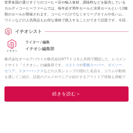
世界各国の選りすぐりのコーヒー豆や輸入食材、調味料などを販売している
カルディコーヒーファームでは、毎年必ず周年セールと決算セールという2種
類のセールが開催されます。コーヒーだけでなくオリーブオイルや生ハム、
ワインなどの人気商品もお得な価格で購入することができて話題です。今回
は、それぞれのセールの詳細やスケジュールなどを紹介します。
イチオシスト
ライター / 編集
イチオシ編集部
株式会社オールアバウトが株式会社NTTドコモと共同で開設した、レコメン
ドサイト『イチオシ』の編集部です。
コストコ
や
業務スーパー
、
ダイソー
、
セリア
、
スターバックス
などの人気ショップの隠れた名品を、コラムや動画
を通してご紹介。話題のグルメやマニアが紹介するアウトドア情報も満載で
す。配信しているコンテンツは専門家やインフルエンサーが実際に使用して
レビューしています。毎日トレンド情報をお届けしているので、ぜひ
Google
続きを読む＞
ニュースでフォロー
してください！
このイチオシストの他の記事を読む