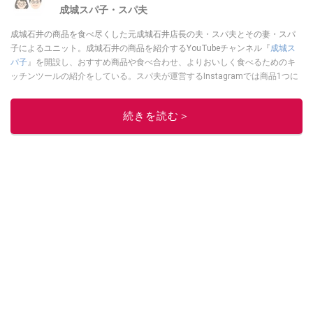
成城スパ子・スパ夫
成城石井の商品を食べ尽くした元成城石井店長の夫・スパ夫とその妻・スパ
子によるユニット。成城石井の商品を紹介するYouTubeチャンネル『
成城ス
パ子
』を開設し、おすすめ商品や食べ合わせ、よりおいしく食べるためのキ
ッチンツールの紹介をしている。スパ夫が運営するInstagramでは商品1つに
スポットを当て、商品の歴史やストーリー、ちょっとした雑学等、商品のデ
ィープな魅力を発信している。
続きを読む＞
このイチオシストの他の記事を読む