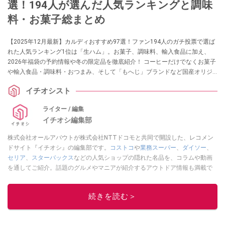
選！194人が選んだ人気ランキングと調味
料・お菓子総まとめ
【2025年12月最新】カルディおすすめ97選！ファン194人のガチ投票で選ば
れた人気ランキング1位は「生ハム」。お菓子、調味料、輸入食品に加え、
2026年福袋の予約情報や冬の限定品を徹底紹介！ コーヒーだけでなくお菓子
や輸入食品・調味料・おつまみ、そして「もへじ」ブランドなど国産オリジ
ナル食品も人気です。おすすめ商品の選び方、味や価格、コスパ、原材料、
イチオシスト
アレンジレシピも紹介します。
ライター / 編集
イチオシ編集部
株式会社オールアバウトが株式会社NTTドコモと共同で開設した、レコメン
ドサイト『イチオシ』の編集部です。
コストコ
や
業務スーパー
、
ダイソー
、
セリア
、
スターバックス
などの人気ショップの隠れた名品を、コラムや動画
を通してご紹介。話題のグルメやマニアが紹介するアウトドア情報も満載で
す。配信しているコンテンツは専門家やインフルエンサーが実際に使用して
レビューしています。毎日トレンド情報をお届けしているので、ぜひ
Google
続きを読む＞
ニュースでフォロー
してください！
このイチオシストの他の記事を読む