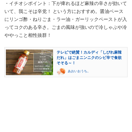
・イチオシポイント：下が痺れるほど麻辣の辛さが効いて
いて、我こそは辛党！ という方におすすめ。醤油ベース
にリンゴ酢・ねりごま・ラー油・ガーリックペーストが入
ってコクのある辛さ。ごまの風味が強いので冷しゃぶや冷
ややっこと相性抜群！
テレビで絶賛！カルディ「しびれ麻辣
だれ」はごまニンニクのシビ辛で食欲
そそる～！
あおいおうち。