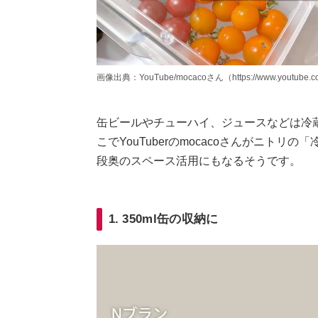
画像出典：YouTube/mocacoさん（https://www.youtube.co
缶ビールやチューハイ、ジュースなどは冷
こでYouTuberのmocacoさんがニトリ
段奥のスペース活用にもなるそうです。
1. 350ml缶の収納に