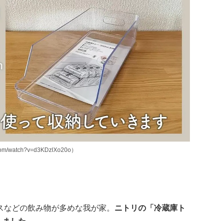
m/watch?v=d3KDzlXo20o）
スなどの飲み物が多めな我が家。
ニトリの「冷蔵庫ト