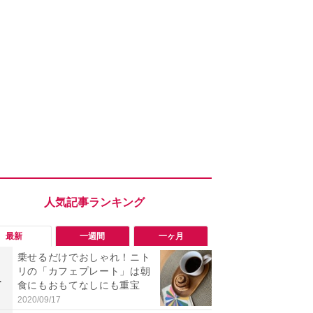
最新
一週間
一ヶ月
乗せるだけでおしゃれ！ニト
「旅行気分
リの「カフェプレート」は朝
食べ比べし
1
1
食にもおもてなしにも重宝
3つのご当地
新発売
2020/09/17
2026/08/02