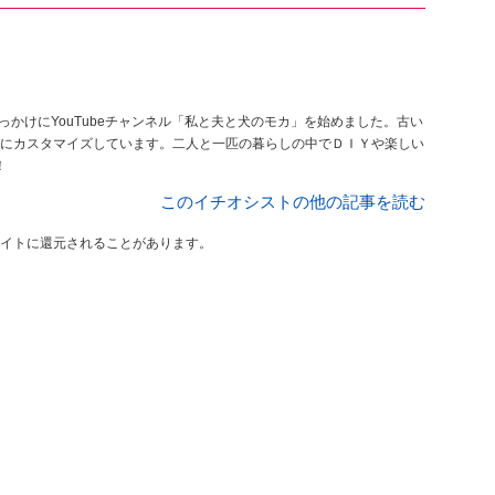
きっかけにYouTubeチャンネル「私と夫と犬のモカ」を始めました。古い
にカスタマイズしています。二人と一匹の暮らしの中でＤＩＹや楽しい
！
このイチオシストの他の記事を読む
イトに還元されることがあります。