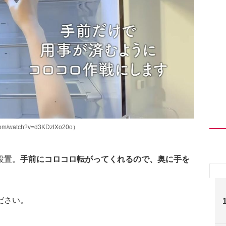
m/watch?v=d3KDzlXo20o）
設置。
手前にコロコロ転がってくれるので、奥に手を
ださい。