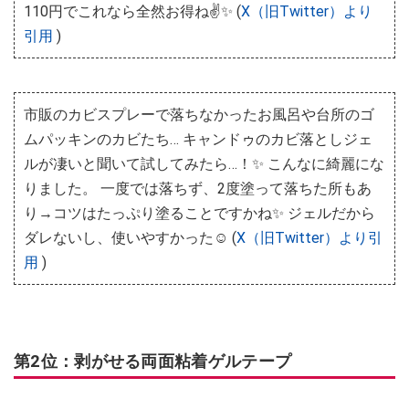
110円でこれなら全然お得ね✌️✨ (
X（旧Twitter）より
引用
)
市販のカビスプレーで落ちなかったお風呂や台所のゴ
ムパッキンのカビたち… キャンドゥのカビ落としジェ
ルが凄いと聞いて試してみたら…！✨ こんなに綺麗にな
りました。 一度では落ちず、2度塗って落ちた所もあ
り→コツはたっぷり塗ることですかね✨ ジェルだから
ダレないし、使いやすかった☺️ (
X（旧Twitter）より引
用
)
第2位：剥がせる両面粘着ゲルテープ