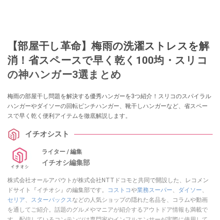
【部屋干し革命】梅雨の洗濯ストレスを解
消！省スペースで早く乾く100均・スリコ
の神ハンガー3選まとめ
梅雨の部屋干し問題を解決する優秀ハンガーを3つ紹介！スリコのスパイラル
ハンガーやダイソーの回転ピンチハンガー、靴干しハンガーなど、省スペー
スで早く乾く便利アイテムを徹底解説します。
イチオシスト
ライター / 編集
イチオシ編集部
株式会社オールアバウトが株式会社NTTドコモと共同で開設した、レコメン
ドサイト『イチオシ』の編集部です。
コストコ
や
業務スーパー
、
ダイソー
、
セリア
、
スターバックス
などの人気ショップの隠れた名品を、コラムや動画
を通してご紹介。話題のグルメやマニアが紹介するアウトドア情報も満載で
す。配信しているコンテンツは専門家やインフルエンサーが実際に使用して