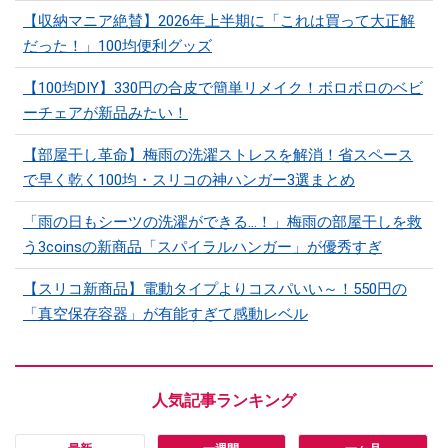
【収納マニア絶賛】2026年上半期に「これは買って大正解
だった！」100均便利グッズ
【100均DIY】330円の合皮で簡単リメイク！ボロボロのベビ
ーチェアが新品みたい！
【部屋干し革命】梅雨の洗濯ストレスを解消！省スペース
で早く乾く100均・スリコの神ハンガー3選まとめ
「雨の日もシーツの洗濯ができる…！」梅雨の部屋干しを救
う3coinsの新商品「スパイラルハンガー」が優秀すぎ
【スリコ新商品】電動タイプよりコスパいい～！550円の
「真空保存容器」が有能すぎて感動レベル