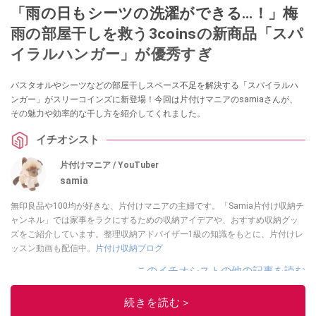
「雨の日もシーツの洗濯ができる…！」梅
雨の部屋干しを救う3coinsの新商品「スパ
イラルハンガー」が優秀すぎ
バスタオルやシーツなどの部屋干しスペース不足を解決する「スパイラルハ
ンガー」がスリーコインズに新登場！今回は片付けマニアのsamiaさんが、
その魅力や効率的な干し方を紹介してくれました。
イチオシスト
片付けマニア / YouTuber
samia
無印良品や100均が好きな、片付けマニアの主婦です。「Samia片付け収納チ
ャンネル」では家事をラクにするための収納アイデアや、おすすめ収納グッ
ズをご紹介しています。整理収納アドバイザー1級の知識をもとに、片付けレ
ッスン動画も配信中。
片付け収納ブログ
このイチオシストの他の記事を読む
続きを読む＞