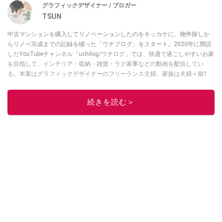
グラフィックデザイナー / ブロガー
TSUN
中古マンションを購入してリノベーションしたのをキッカケに、物件探しか
らリノベ完成までの記録を綴った「ウチブログ」をスタート。2020年に開設
したYouTubeチャンネル「uchilog/ウチログ」では、快適で過ごしやすいお家
を目指して、インテリア・収納・雑貨・ラク家事などの動画を配信してい
る。本業はグラフィックデザイナーのフリーランス主婦。家族は夫婦＋猫1
匹。・第9回ESSEインテリアグランプリ審査員賞受賞・リノベりす2016年リ
ノベ人気事例1位
続きを読む＞
このイチオシストの他の記事を読む