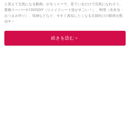
と笑えて元気になる動画」がモットーで、見ているだけで元気になれそう。
業務スーパーや100均DIY（リメイクシート技がすごい！）、料理（夫弁当・
おつまみ作り）、収納などなど、今すぐ真似したくなる主婦向けの動画を配
信中！
このイチオシストの他の記事を読む
続きを読む＞