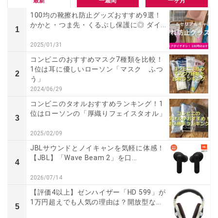
最新
一週間
一ヶ月
100均の靴擦れ防止グッズおすすめ9選！
かかと・つま先・くるぶし保護に◎ ダイ...
1
2025/01/31
コンビニのおすすめマスク7種類を比較！
1位は耳に優しいローソン「マスク ふつ
2
う」
2024/06/29
コンビニのタオルおすすめランキング！1
位はローソンの「厚織りフェイスタオル」
3
2025/02/09
JBLサウンドとノイキャンを気軽に体感！
【JBL】「Wave Beam 2」を口...
4
2026/07/14
【評価4以上】ゼンハイザー「HD 599」が
1万円超えでも人気の理由は？開放型な...
5