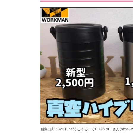
画像出典：YouTube/くるくるーくCHANNELさん(https://www.y