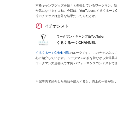
本格キャンプグッズを続々と発売しているワークマン。新
か気になりますよね。今回は、YouTuberのくるくるー
冷力チェックは意外な結果だったんだとか。
イチオシスト
ワークマン・キャンプ系YouTuber
くるくるーくCHANNEL
くるくるーくCHANNEL
のルークです。 このチャンネルでは現役大道芸人がワークマン商品やキャンプ関連商品などを中
心に紹介しています。 ワークマンの服を着ながら大道芸人として、全国各地でパフォーマンスを行なっている、自称踊る
ワークマン大道芸人です笑 パフォーマンスコンテストで優勝経験のあるパフォーマーが、本当に使える商品を紹介しま
す。 商品を紹介していく中で、視聴者様に商品の良さを感じでもらえるような動画を作成していきたいと思います。大道
芸人ルークは
こちら
から！
※記事内で紹介した商品を購入すると、売上の一部が当サ