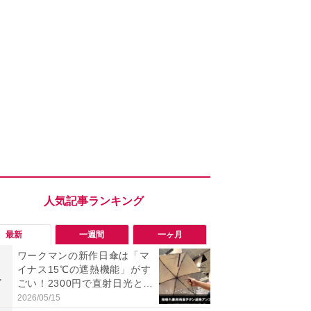
最新
一週間
一ヶ月
ワークマンの新作日傘は「マ
【今夏最強】
イナス15℃の遮熱機能」がす
万使ったレ
1
1
ごい！2300円で直射日光と路
プクラス」と
面熱をダブルでガード
の冷感スラ
2026/05/15
2026/08/01