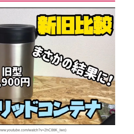
outube.com/watch?v=2hC8tlK_lwo)