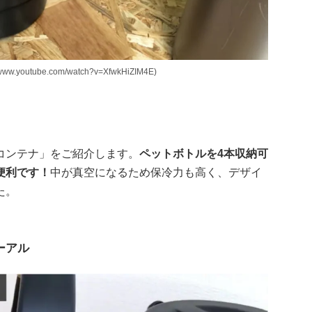
outube.com/watch?v=XfwkHiZIM4E)
コンテナ」をご紹介します。
ペットボトルを4本収納可
便利です！
中が真空になるため保冷力も高く、デザイ
た。
ーアル