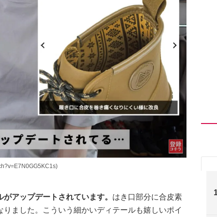
ch?v=E7N0GG5KC1s)
ルがアップデートされています。
はき口部分に合皮素
なりました。こういう細かいディテールも嬉しいポイ