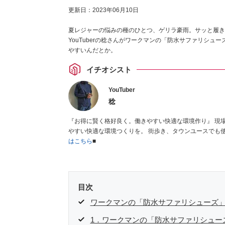
更新日：
2023年06月10日
夏レジャーの悩みの種のひとつ、ゲリラ豪雨。サッと履き
YouTuberの稔さんがワークマンの「防水サファリシ
やすいんだとか。
イチオシスト
YouTuber
稔
『お得に賢く格好良く。働きやすい快適な環境作り』 現場作業を少しでも楽にする為に、お金をかけずにお得に格好良く。 働き
はこちら
■
目次
ワークマンの「防水サファリシューズ
1．ワークマンの「防水サファリシュー