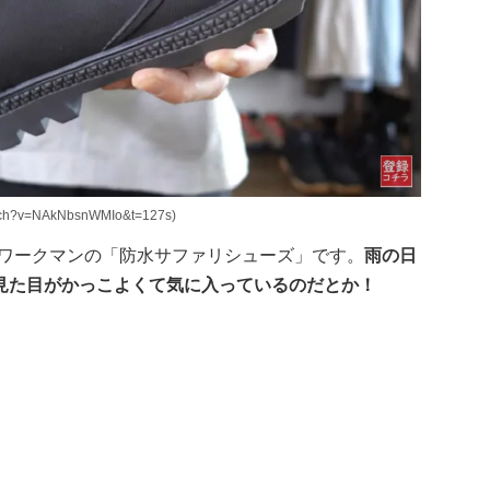
ch?v=NAkNbsnWMIo&t=127s)
は、ワークマンの「防水サファリシューズ」です。
雨の日
見た目がかっこよくて気に入っているのだとか！