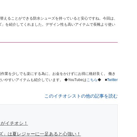
替えることができる防水シューズを持っていると安心ですね。今回は、
ューズ」を紹介してくれました。デザイン性も高いアイテムで長靴より使い
やすい快適な環境つくりを。 街歩き、タウンユースでも使いやすいアイテムも紹介しています。 ◆YouTubeは
こちら
◆ ■
Twitter
このイチオシストの他の記事を読む
」がイチオシ！
ズ」は夏レジャーに一足あると心強い！