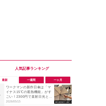
最新
一週間
一ヶ月
ワークマンの新作日傘は「マ
【今夏最強】
イナス15℃の遮熱機能」がす
万使ったレ
1
1
ごい！2300円で直射日光と路
プクラス」と
面熱をダブルでガード
の冷感スラ
2026/05/15
2026/08/01