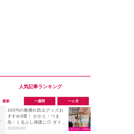
最新
一週間
一ヶ月
100均の靴擦れ防止グッズお
【評価4以上】M
すすめ9選！ かかと・つま
JOR V」
1
1
先・くるぶし保護に◎ ダイソ
力のサウン
ー・セリア・キャンドゥ
リーがイチ
2025/01/31
2026/08/03