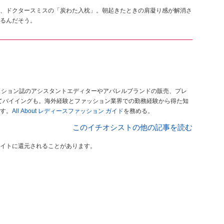
、ドクタースミスの「炭わた入枕」。朝起きたときの肩凝り感が解消さ
るんだそう。
ッション誌のアシスタントエディターやアパレルブランドの販売、プレ
てバイイングも。海外経験とファッション業界での勤務経験から得た知
す。
All About レディースファッション ガイド
を務める。
このイチオシストの他の記事を読む
イトに還元されることがあります。