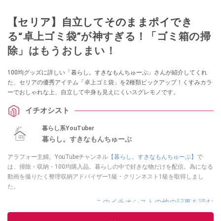
【セリア】自立してそのままポイでき
る“卓上ゴミ袋”が神すぎる！「ゴミ箱の掃
除」はもうおしまい！
100均グッズに詳しい「暮らし。すきなもんちゅーぶ」さんが紹介してくれ
た、セリアの優秀アイテム「卓上ゴミ袋」を2種類ピックアップ！くすみカラ
ーでおしゃれな上、自立して中身も見えにくいスグレモノです。
イチオシスト
暮らし系YouTuber
暮らし。すきなもんちゅーぶ
アラフォー主婦。YouTubeチャンネル
【暮らし。すきなもんちゅーぶ】
で
は、掃除・収納・100均購入品。暮らしの中で好きな物だけを配信。為になる
動画を撮りたく整理収納アドバイザー1級・クリンネスト1級を取得しまし
た。
このイチオシストの他の記事を読む