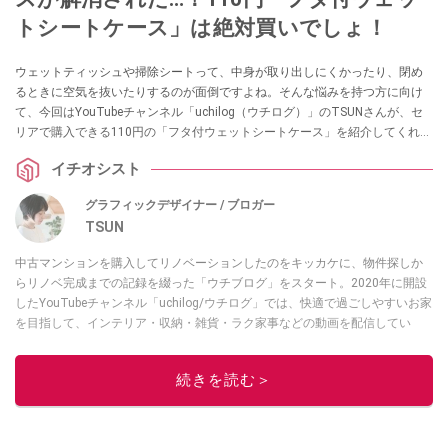
トシートケース」は絶対買いでしょ！
ウェットティッシュや掃除シートって、中身が取り出しにくかったり、閉め
るときに空気を抜いたりするのが面倒ですよね。そんな悩みを持つ方に向け
て、今回はYouTubeチャンネル「uchilog（ウチログ）」のTSUNさんが、セ
リアで購入できる110円の「フタ付ウェットシートケース」を紹介してくれま
した。トイレシートの取り出しや収納でお困りの方は、ぜひ参考にしてみて
イチオシスト
ください。
グラフィックデザイナー / ブロガー
TSUN
中古マンションを購入してリノベーションしたのをキッカケに、物件探しか
らリノベ完成までの記録を綴った「ウチブログ」をスタート。2020年に開設
したYouTubeチャンネル「uchilog/ウチログ」では、快適で過ごしやすいお家
を目指して、インテリア・収納・雑貨・ラク家事などの動画を配信してい
る。本業はグラフィックデザイナーのフリーランス主婦。家族は夫婦＋猫1
匹。・第9回ESSEインテリアグランプリ審査員賞受賞・リノベりす2016年リ
続きを読む＞
ノベ人気事例1位
このイチオシストの他の記事を読む