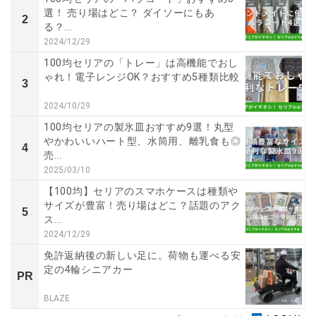
選！ 売り場はどこ？ ダイソーにもあ
2
る？...
2024/12/29
100均セリアの「トレー」は高機能でおし
ゃれ！電子レンジOK？おすすめ5種類比較
3
2024/10/29
100均セリアの製氷皿おすすめ9選！丸型
やかわいいハート型、水筒用、離乳食も◎
4
売...
2025/03/10
【100均】セリアのスマホケースは種類や
サイズが豊富！売り場はどこ？話題のアク
5
ス...
2024/12/29
免許返納後の新しい足に。荷物も運べる安
定の4輪シニアカー
PR
BLAZE