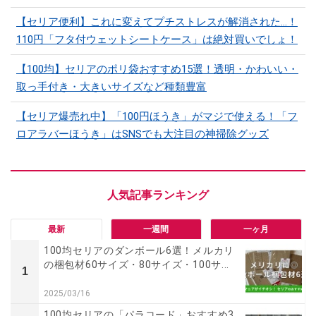
【セリア便利】これに変えてプチストレスが解消された…！
110円「フタ付ウェットシートケース」は絶対買いでしょ！
【100均】セリアのポリ袋おすすめ15選！透明・かわいい・
取っ手付き・大きいサイズなど種類豊富
【セリア爆売れ中】「100円ほうき」がマジで使える！「フ
ロアラバーほうき」はSNSでも大注目の神掃除グッズ
最新
一週間
一ヶ月
100均セリアのダンボール6選！メルカリ
の梱包材60サイズ・80サイズ・100サ...
1
2025/03/16
100均セリアの「パラコード」おすすめ3