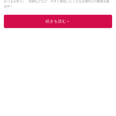
おつまみ作り）、収納などなど、今すぐ真似したくなる主婦向けの動画を配
信中！
このイチオシストの他の記事を読む
続きを読む＞