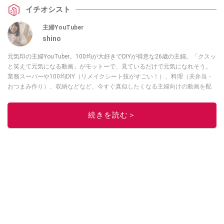
ッキーなアイテムなので、見つけたらぜひチェックしてみてくださいね。
イチオシスト
主婦YouTuber
shino
元気印の主婦YouTuber。100均が大好きでDIYが得意な26歳の主婦。「クスッ
と笑えて元気になる動画」がモットーで、見ているだけで元気になれそう。
業務スーパーや100均DIY（リメイクシート技がすごい！）、料理（夫弁当・
おつまみ作り）、収納などなど、今すぐ真似したくなる主婦向けの動画を配
信中！
このイチオシストの他の記事を読む
続きを読む＞