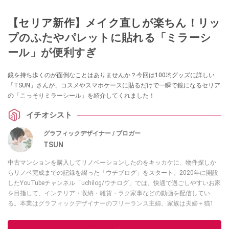
【セリア新作】メイク直しが楽ちん！リッ
プのふたやパレットに貼れる「ミラーシ
ール」が便利すぎ
鏡を持ち歩くのが面倒なことはありませんか？今回は100均グッズに詳しい
「TSUN」さんが、コスメやスマホケースに貼るだけで一瞬で鏡になるセリア
の「こっそりミラーシール」を紹介してくれました！
イチオシスト
グラフィックデザイナー / ブロガー
TSUN
中古マンションを購入してリノベーションしたのをキッカケに、物件探しか
らリノベ完成までの記録を綴った「ウチブログ」をスタート。2020年に開設
したYouTubeチャンネル「uchilog/ウチログ」では、快適で過ごしやすいお家
を目指して、インテリア・収納・雑貨・ラク家事などの動画を配信してい
る。本業はグラフィックデザイナーのフリーランス主婦。家族は夫婦＋猫1
匹。・第9回ESSEインテリアグランプリ審査員賞受賞・リノベりす2016年リ
ノベ人気事例1位