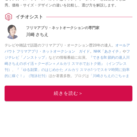
秀。価格・サイズ・デザインの違いを比較し、選び方を解説します。
イチオシスト
フリマアプリ・ネットオークションの専門家
川崎 さちえ
テレビや雑誌で話題のフリマアプリ・オークション歴20年の達人。
オールア
バウト フリマアプリ・ネットオークション ガイド
。
NHK「あさイチ」
や
フ
ジテレビ「ノンストップ」
などの情報番組に出演。
『できるfit 節約の達人川
崎さちえのポイ活＋クーポン＋メルカリ スマホでおトク術』（インプレス
刊）
、
『「ゆる副業」のはじめかた メルカリ スマホ1つでスキマ時間に効率
的に稼ぐ！』（翔泳社刊）
ほか著書多数。ブログは
「川崎さちえのごちゃま
ぜ日記」
。
■経歴：2003年、夫が子育てをするために、突然会社を辞める。翌月からの
続きを読む＞
給料が０円になり、家にいながら、しかも空いた時間でできるオークション
に目をつける。しかし、取引の仕方がわからずに、まずは落札者として参
加。その後、出品者側にまわり、家の中の物を出品しまくる。出品する物が
ほぼなくなってからは、仕入れを経験。ネットオークションを生活の一部に
取り入れるべく、「ネットオークションやフリマアプリは生活のインフラに
なる」という考えを持つ。また消費税増税の社会においては、ネットオーク
ションやフリマアプリが家計の救世主になりえると考え、業者とは違う視点