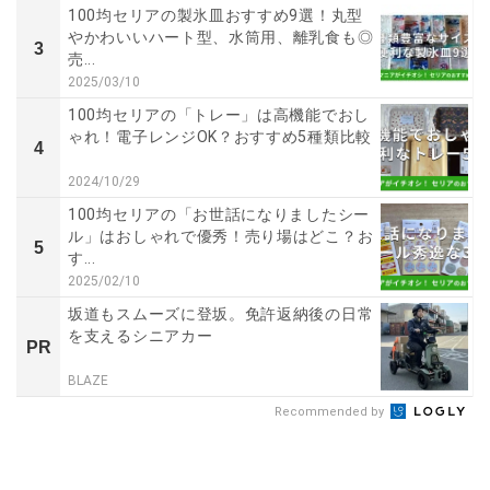
100均セリアの製氷皿おすすめ9選！丸型
やかわいいハート型、水筒用、離乳食も◎
3
売...
2025/03/10
100均セリアの「トレー」は高機能でおし
ゃれ！電子レンジOK？おすすめ5種類比較
4
2024/10/29
100均セリアの「お世話になりましたシー
ル」はおしゃれで優秀！売り場はどこ？お
5
す...
2025/02/10
坂道もスムーズに登坂。免許返納後の日常
を支えるシニアカー
PR
BLAZE
Recommended by