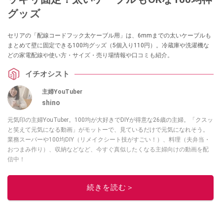
グッズ
セリアの「配線コードフック太ケーブル用」は、6mmまでの太いケーブルも
まとめて壁に固定できる100均グッズ（5個入り110円）。冷蔵庫や洗濯機な
どの家電配線や使い方・サイズ・売り場情報や口コミも紹介。
イチオシスト
主婦YouTuber
shino
元気印の主婦YouTuber。100均が大好きでDIYが得意な26歳の主婦。「クスッ
と笑えて元気になる動画」がモットーで、見ているだけで元気になれそう。
業務スーパーや100均DIY（リメイクシート技がすごい！）、料理（夫弁当・
おつまみ作り）、収納などなど、今すぐ真似したくなる主婦向けの動画を配
信中！
このイチオシストの他の記事を読む
続きを読む＞