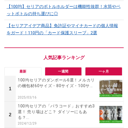
【100均】セリアのボトルホルダーは機能性抜群！水筒やペ
ットボトルの持ち運びに◎
【セリアアイデア商品】免許証やマイナカードの個人情報
をガード！110円の「カード保護スリーブ」2選
最新
一週間
一ヶ月
100均セリアのダンボール6選！メルカリ
の梱包材60サイズ・80サイズ・100サ...
1
2025/03/16
100均セリアの「パラコード」おすすめ3
選！ 売り場はどこ？ ダイソーにもあ
2
る？...
2024/12/29