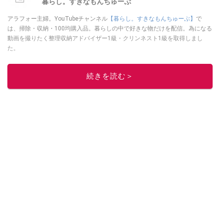
暮らし。すきなもんちゅーぶ
アラフォー主婦。YouTubeチャンネル
【暮らし。すきなもんちゅーぶ】
で
は、掃除・収納・100均購入品。暮らしの中で好きな物だけを配信。為になる
動画を撮りたく整理収納アドバイザー1級・クリンネスト1級を取得しまし
た。
このイチオシストの他の記事を読む
続きを読む＞