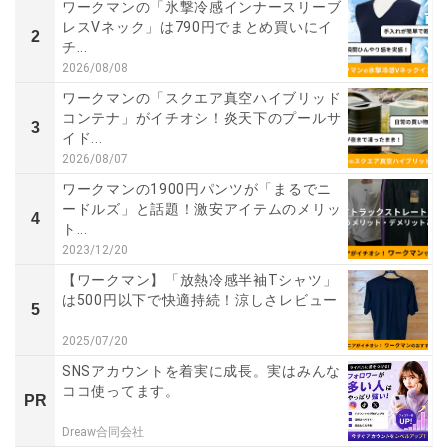
ワークマンの「氷撃冷感インナースリーブ
レスVネック」は790円でまとめ買いにイ
2
チ...
2026/08/08
ワークマンの「スクエア真空ハイブリッド
コンテナ」がイチオシ！炎天下のプールサ
3
イド...
2026/08/07
ワークマンの1900円パンツが「まるでニ
ードルズ」と話題！激安アイテムのメリッ
4
ト...
2023/12/20
【ワークマン】「放熱冷感半袖Tシャツ」
は500円以下で快適持続！涼しさレビュー
5
2025/07/20
SNSアカウントを着実に成長。実はみんな
ココ使ってます。
PR
Dreaw合同会社