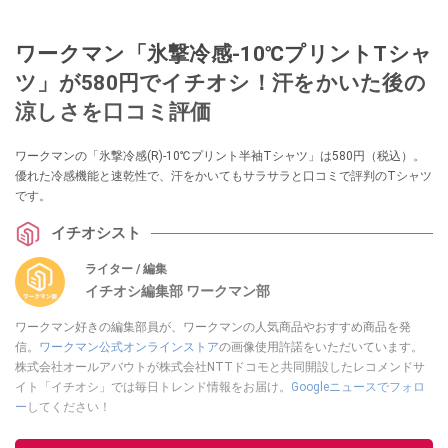
ワークマン「氷撃冷感-10℃プリントTシャ
ツ」が580円でイチオシ！汗をかいた後の
涼しさを口コミ評価
ワークマンの「氷撃冷感(R)-10℃プリント半袖Tシャツ」は580円（税込）。
優れた冷感機能と速乾性で、汗をかいてもサラサラと口コミで評判のTシャツ
です。
イチオシスト
ライター / 編集
イチオシ編集部 ワークマン部
ワークマン好きの編集部員が、ワークマンの人気商品やおすすめ商品を発
信。
ワークマン公式オンラインストア
の画像使用許諾をいただいています。
株式会社オールアバウトが株式会社NTTドコモと共同開設したレコメンドサ
イト「イチオシ」では毎日トレンド情報をお届け。
Googleニュースでフォロ
ー
してください！
このイチオシストの他の記事を読む