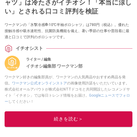
ャツ」は冷たさがイチオシ！「本当に涼し
い」とされる口コミ評判を検証
ワークマンの「氷撃冷感®-10℃半袖ポロシャツ」は780円（税込）。優れた
接触冷感や吸水速乾性、抗菌防臭機能を備え、暑い季節の仕事や普段着に最
適と口コミで評判のポロシャツです。
イチオシスト
ライター / 編集
イチオシ編集部 ワークマン部
ワークマン好きの編集部員が、ワークマンの人気商品やおすすめ商品を発
信。
ワークマン公式オンラインストア
の画像使用許諾をいただいています。
株式会社オールアバウトが株式会社NTTドコモと共同開設したレコメンドサ
イト「イチオシ」では毎日トレンド情報をお届け。
Googleニュースでフォロ
ー
してください！
このイチオシストの他の記事を読む
続きを読む＞