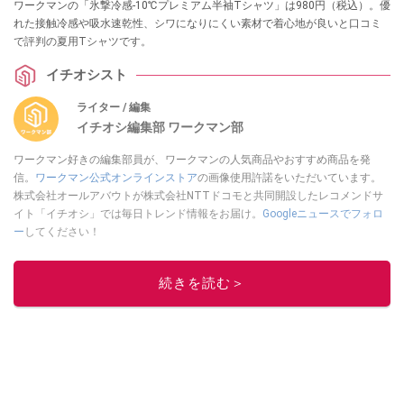
ワークマンの「氷撃冷感-10℃プレミアム半袖Tシャツ」は980円（税込）。優
れた接触冷感や吸水速乾性、シワになりにくい素材で着心地が良いと口コミ
で評判の夏用Tシャツです。
イチオシスト
ライター / 編集
イチオシ編集部 ワークマン部
ワークマン好きの編集部員が、ワークマンの人気商品やおすすめ商品を発
信。
ワークマン公式オンラインストア
の画像使用許諾をいただいています。
株式会社オールアバウトが株式会社NTTドコモと共同開設したレコメンドサ
イト「イチオシ」では毎日トレンド情報をお届け。
Googleニュースでフォロ
ー
してください！
このイチオシストの他の記事を読む
続きを読む＞