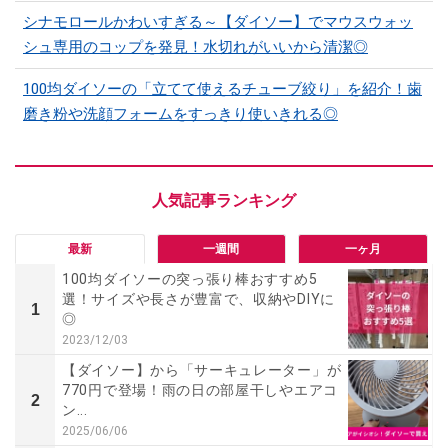
シナモロールかわいすぎる～【ダイソー】でマウスウォッ
シュ専用のコップを発見！水切れがいいから清潔◎
100均ダイソーの「立てて使えるチューブ絞り」を紹介！歯
磨き粉や洗顔フォームをすっきり使いきれる◎
最新
一週間
一ヶ月
100均ダイソーの突っ張り棒おすすめ5
選！サイズや長さが豊富で、収納やDIYに
1
◎
2023/12/03
【ダイソー】から「サーキュレーター」が
770円で登場！雨の日の部屋干しやエアコ
2
ン...
2025/06/06