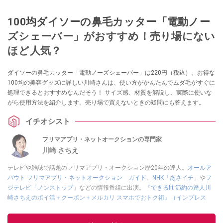
100均ダイソーの鼻毛カッター「電動ノー
ズシェーバー」がおすすめ！売り場にない
ほど人気？
ダイソーの鼻毛カッター「電動ノーズシェーバー」は220円（税込）。お得な
100均の美容グッズに詳しい川崎さんは、使い方がかんたんでムダ毛がすぐに
処理できるとおすすめなんだそう！ サイズ感、材質を解説し、実際に使いな
がら使用方法を紹介します。売り場で買えないときの疑問にも答えます。
イチオシスト
フリマアプリ・ネットオークションの専門家
川崎 さちえ
テレビや雑誌で話題のフリマアプリ・オークション歴20年の達人。
オールア
バウト フリマアプリ・ネットオークション ガイド
。
NHK「あさイチ」
や
フ
ジテレビ「ノンストップ」
などの情報番組に出演。
『できるfit 節約の達人川
崎さちえのポイ活＋クーポン＋メルカリ スマホでおトク術』（インプレス
刊）
、
『「ゆる副業」のはじめかた メルカリ スマホ1つでスキマ時間に効率
的に稼ぐ！』（翔泳社刊）
ほか著書多数。ブログは
「川崎さちえのごちゃま