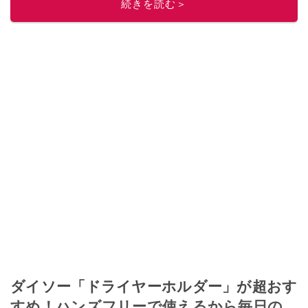
続きを読む＞
ぜ日記」
。
■経歴：2003年、夫が子育てをするために、突然会社を辞める。翌月からの
給料が０円になり、家にいながら、しかも空いた時間でできるオークション
に目をつける。しかし、取引の仕方がわからずに、まずは落札者として参
加。その後、出品者側にまわり、家の中の物を出品しまくる。出品する物が
ほぼなくなってからは、仕入れを経験。ネットオークションを生活の一部に
取り入れるべく、「ネットオークションやフリマアプリは生活のインフラに
なる」という考えを持つ。また消費税増税の社会においては、ネットオーク
ションやフリマアプリが家計の救世主になりえると考え、業者とは違う視点
でユーザーとして参加中。
このイチオシストの他の記事を読む
ダイソー「ドライヤーホルダー」が超おす
すめ！ハンズフリーで使えるから毎日の