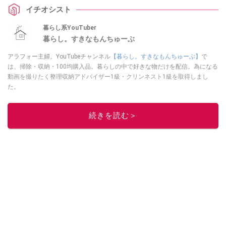
ぶ」さんも買って良かったとイチオシのアイテム。今回は「マウスウォッシ
イチオシスト
ュコップ シナモン くすみ」の使い方やおすすめポイントをご紹介してい
きます。
暮らし系YouTuber
暮らし。すきなもんちゅーぶ
アラフォー主婦。YouTubeチャンネル
【暮らし。すきなもんちゅーぶ】
で
は、掃除・収納・100均購入品。暮らしの中で好きな物だけを配信。為になる
動画を撮りたく整理収納アドバイザー1級・クリンネスト1級を取得しまし
た。
このイチオシストの他の記事を読む
続きを読む＞