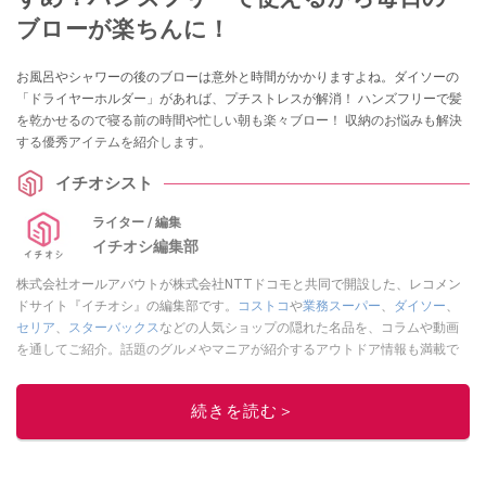
ブローが楽ちんに！
お風呂やシャワーの後のブローは意外と時間がかかりますよね。ダイソーの
「ドライヤーホルダー」があれば、プチストレスが解消！ ハンズフリーで髪
を乾かせるので寝る前の時間や忙しい朝も楽々ブロー！ 収納のお悩みも解決
する優秀アイテムを紹介します。
イチオシスト
ライター / 編集
イチオシ編集部
株式会社オールアバウトが株式会社NTTドコモと共同で開設した、レコメン
ドサイト『イチオシ』の編集部です。
コストコ
や
業務スーパー
、
ダイソー
、
セリア
、
スターバックス
などの人気ショップの隠れた名品を、コラムや動画
を通してご紹介。話題のグルメやマニアが紹介するアウトドア情報も満載で
す。配信しているコンテンツは専門家やインフルエンサーが実際に使用して
レビューしています。毎日トレンド情報をお届けしているので、ぜひ
Google
続きを読む＞
ニュースでフォロー
してください！
このイチオシストの他の記事を読む