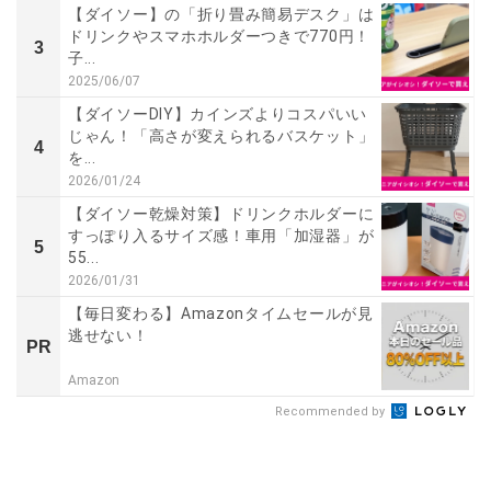
【ダイソー】の「折り畳み簡易デスク」は
ドリンクやスマホホルダーつきで770円！
3
子...
2025/06/07
【ダイソーDIY】カインズよりコスパいい
じゃん！「高さが変えられるバスケット」
4
を...
2026/01/24
【ダイソー乾燥対策】ドリンクホルダーに
すっぽり入るサイズ感！車用「加湿器」が
5
55...
2026/01/31
【毎日変わる】Amazonタイムセールが見
逃せない！
PR
Amazon
Recommended by