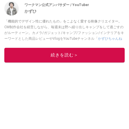
ワークマン公式アンバサダー / YouTuber
かずひ
「機能的でデザイン性に優れたもの」をこよなく愛する映像クリエイター。
CM制作会社を経営しながら、毎週末は野へ繰り出しキャンプをして過ごすの
がルーティーン。カメラ/ガジェット/キャンプ/ファッション/インテリアをキ
ーワードとした商品レビューやVlogをYouTubeチャンネル「
かずひちゃんね
る
」で発信中。最近は全身ワークマンで過ごしている自称 #ワークマンおじさ
ん である。
Twitter
はこちら。
続きを読む＞
このイチオシストの他の記事を読む