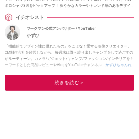
ポロシャツ3選をピックアップ！ 爽やかなカラーやトレンド感のあるデザイン
が魅力です！ ぜひチェックしてみてください。
イチオシスト
ワークマン公式アンバサダー / YouTuber
かずひ
「機能的でデザイン性に優れたもの」をこよなく愛する映像クリエイター。
CM制作会社を経営しながら、毎週末は野へ繰り出しキャンプをして過ごすの
がルーティーン。カメラ/ガジェット/キャンプ/ファッション/インテリアをキ
ーワードとした商品レビューやVlogをYouTubeチャンネル「
かずひちゃんね
る
」で発信中。最近は全身ワークマンで過ごしている自称 #ワークマンおじさ
ん である。
Twitter
はこちら。
続きを読む＞
このイチオシストの他の記事を読む