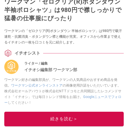
ワークマン「ゼロクリア(R)ボタンダウン
半袖ポロシャツ」は980円で襟しっかりで
猛暑の仕事服にぴったり
ワークマンの「ゼロクリア(R)ボタンダウン 半袖ポロシャツ」は980円で吸汗
速乾・抗菌消臭・ボタンダウン襟と機能が充実。オフィスから作業まで使え
るイチオシの一枚を口コミを元に紹介します。
イチオシスト
ライター / 編集
イチオシ編集部 ワークマン部
ワークマン好きの編集部員が、ワークマンの人気商品やおすすめ商品を発
信。
ワークマン公式オンラインストア
の画像使用許諾をいただいています。
株式会社オールアバウトが株式会社NTTドコモと共同開設したレコメンドサ
イト「イチオシ」では毎日トレンド情報をお届け。
Googleニュースでフォロ
ー
してください！
このイチオシストの他の記事を読む
続きを読む＞