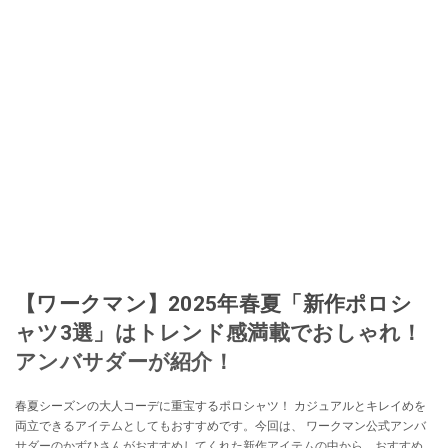
取り入れるべく、「ネットオークションやフリマアプリは生活のインフラに
なる」という考えを持つ。また消費税増税の社会においては、ネットオーク
ションやフリマアプリが家計の救世主になりえると考え、業者とは違う視点
でユーザーとして参加中。
このイチオシストの他の記事を読む
【ワークマン】2025年春夏「新作ポロシ
ャツ3選」はトレンド感満載でおしゃれ！
アンバサダーが紹介！
春夏シーズンの大人コーデに重宝するポロシャツ！ カジュアルとキレイめを
両立できるアイテムとしてもおすすめです。今回は、 ワークマン公式アンバ
サダーのかずひさんがおすすめしてくれた新作アイテムの中から、おすすめ