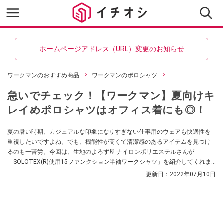
ホームページアドレス（URL）変更のお知らせ
ワークマンのおすすめ商品
ワークマンのポロシャツ
急いでチェック！【ワークマン】夏向けキ
レイめポロシャツはオフィス着にも◎！
夏の暑い時期、カジュアルな印象になりすぎない仕事用のウェアも快適性を
重視したいですよね。でも、機能性が高くて清潔感のあるアイテムを見つけ
るのも一苦労。今回は、生地のよろず屋 ナイロンポリエステルさんが
「SOLOTEX(R)使用15ファンクション半袖ワークシャツ」を紹介してくれま
した。デザイン性と機能性のバランスが良く、コスパも高いアイテムなんだ
更新日：
2022年07月10日
とか。