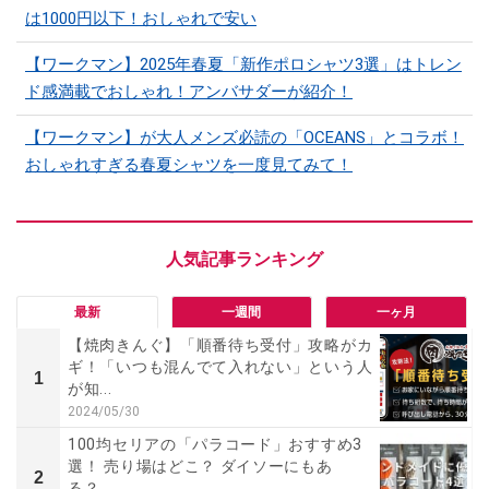
は1000円以下！おしゃれで安い
【ワークマン】2025年春夏「新作ポロシャツ3選」はトレン
ド感満載でおしゃれ！アンバサダーが紹介！
【ワークマン】が大人メンズ必読の「OCEANS」とコラボ！
おしゃれすぎる春夏シャツを一度見てみて！
最新
一週間
一ヶ月
【焼肉きんぐ】「順番待ち受付」攻略がカ
ギ！「いつも混んでて入れない」という人
1
が知...
2024/05/30
100均セリアの「パラコード」おすすめ3
選！ 売り場はどこ？ ダイソーにもあ
2
る？...