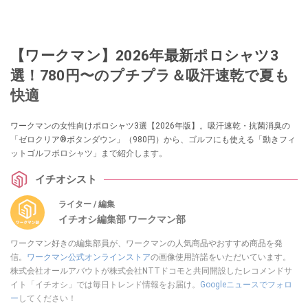
【ワークマン】2026年最新ポロシャツ3
選！780円〜のプチプラ＆吸汗速乾で夏も
快適
ワークマンの女性向けポロシャツ3選【2026年版】。吸汗速乾・抗菌消臭の
「ゼロクリア®ボタンダウン」（980円）から、ゴルフにも使える「動きフィ
ットゴルフポロシャツ」まで紹介します。
イチオシスト
ライター / 編集
イチオシ編集部 ワークマン部
ワークマン好きの編集部員が、ワークマンの人気商品やおすすめ商品を発
信。
ワークマン公式オンラインストア
の画像使用許諾をいただいています。
株式会社オールアバウトが株式会社NTTドコモと共同開設したレコメンドサ
イト「イチオシ」では毎日トレンド情報をお届け。
Googleニュースでフォロ
ー
してください！