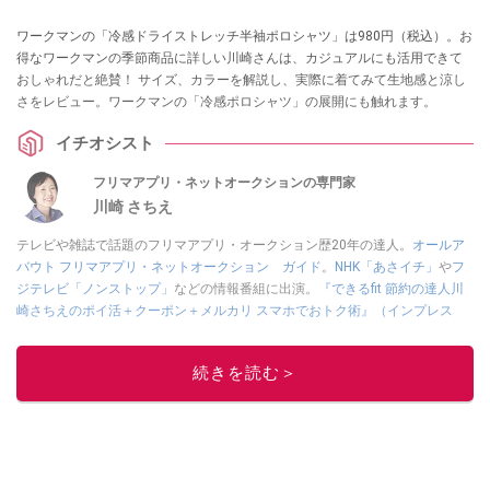
ワークマンの「冷感ドライストレッチ半袖ポロシャツ」は980円（税込）。お
得なワークマンの季節商品に詳しい川崎さんは、カジュアルにも活用できて
おしゃれだと絶賛！ サイズ、カラーを解説し、実際に着てみて生地感と涼し
さをレビュー。ワークマンの「冷感ポロシャツ」の展開にも触れます。
イチオシスト
フリマアプリ・ネットオークションの専門家
川崎 さちえ
テレビや雑誌で話題のフリマアプリ・オークション歴20年の達人。
オールア
バウト フリマアプリ・ネットオークション ガイド
。
NHK「あさイチ」
や
フ
ジテレビ「ノンストップ」
などの情報番組に出演。
『できるfit 節約の達人川
崎さちえのポイ活＋クーポン＋メルカリ スマホでおトク術』（インプレス
刊）
、
『「ゆる副業」のはじめかた メルカリ スマホ1つでスキマ時間に効率
的に稼ぐ！』（翔泳社刊）
ほか著書多数。ブログは
「川崎さちえのごちゃま
続きを読む＞
ぜ日記」
。
■経歴：2003年、夫が子育てをするために、突然会社を辞める。翌月からの
給料が０円になり、家にいながら、しかも空いた時間でできるオークション
に目をつける。しかし、取引の仕方がわからずに、まずは落札者として参
加。その後、出品者側にまわり、家の中の物を出品しまくる。出品する物が
ほぼなくなってからは、仕入れを経験。ネットオークションを生活の一部に