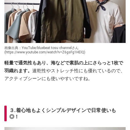
画像出典：YouTube/bluebeat tosu channelさん
(https://www.youtube.com/watch?v=Z6gsFg1HElQ)
軽量で通気性もあり、海などで素肌の上にさらっと1枚で
羽織れます。
速乾性やストレッチ性にも優れているので、
アクティブシーンにも使いやすいですね。
３.着心地もよくシンプルデザインで日常使いも
◎！