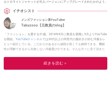
ルトロライトジャケットが大人バージョンにアップグレードされたかのよう
な、おしゃれなジャケットなんだとか。
イチオシスト
メンズファッション系YouTuber
Takuzooo【元教員のvlog】
「ファッション」を愛する31歳。2018年8月に教員を退職し9月よりYouTube
を開始。
YouTubeチャンネル
では30代以上の同世代の服好きが好む洋服をレ
ビュー紹介している。こだわりがあるから値段が高くても納得できる、機能
性が理解できるから失敗しない洋服選びができる。そんな方々に見て頂きた
いチャンネルを運営。Instagramは
コチラ！
このイチオシストの他の記事を読む
続きを読む＞