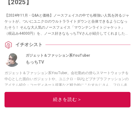
【2025】
【2024年11月・Q&Aと価格】ノースフェイスの中でも根強い人気を誇るジャ
ケットが、ついにユニクロのウルトラライトダウンと合体できるようになっ
たそう！ そんな大人気のノースフェイス「マウンテンライトジャケット」
（税込み44000円）を、ノース好きなもっちTVさんが紹介してくれました。
ノースを代表するゴアテックスシェルジャケットで、一番の特徴は”ジップイ
イチオシスト
ンジップシステム”により真冬も乗り切れるジャケットに早変わりすることな
んだとか。ユニクロ以外の対応インナーについてもご紹介します。
ガジェット＆ファッション系YouTuber
もっちTV
ガジェット＆ファッション系YouTuber。会社勤めの傍らスマートウォッチを
中心とした面白いガジェットや、ユニクロ・GUなどプチプラファッションの
アイテム紹介・コーディネート提案など精力的にこなすおじさん。フロム名
古屋。
続きを読む＞
このイチオシストの他の記事を読む