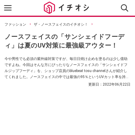
ファッション
ザ・ノースフェイスのイチオシ！
ノースフェイスの「サンシェイドフーデ
ィ」は夏のUV対策に最強級アウター！
今や男性でも必須の紫外線対策ですが、毎日日焼け止めを塗るのは少し億劫
ですよね。今回はそんな方にぴったりなノースフェイスの「サンシェイドフ
ルジップフーディ」を、ショップ店員のbluebeat tosu channelさんが紹介し
てくれました。ノースフェイスの中では最強の95％というUVカット率を誇
り、素肌の上にさらっと1枚でも羽織れる軽さが特徴的なんだとか。
更新日：
2022年06月22日