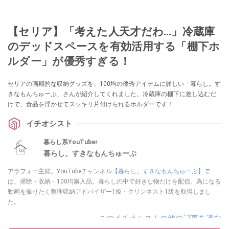
【セリア】「考えた人天才だわ…」冷蔵庫
のデッドスペースを有効活用する「棚下ホ
ルダー」が優秀すぎる！
セリアの画期的な収納グッズを、100均の優秀アイテムに詳しい「暮らし。す
きなもんちゅーぶ」さんが紹介してくれました。冷蔵庫の棚下に差し込むだ
けで、食品を浮かせてスッキリ片付けられるホルダーです！
イチオシスト
暮らし系YouTuber
暮らし。すきなもんちゅーぶ
アラフォー主婦。YouTubeチャンネル
【暮らし。すきなもんちゅーぶ】
で
は、掃除・収納・100均購入品。暮らしの中で好きな物だけを配信。為になる
動画を撮りたく整理収納アドバイザー1級・クリンネスト1級を取得しまし
た。
このイチオシストの他の記事を読む