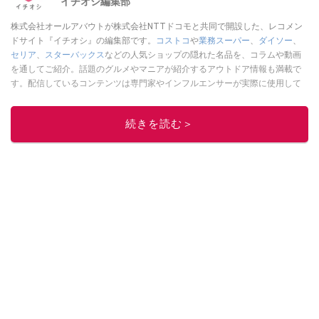
イチオシ編集部
株式会社オールアバウトが株式会社NTTドコモと共同で開設した、レコメン
ドサイト『イチオシ』の編集部です。
コストコ
や
業務スーパー
、
ダイソー
、
セリア
、
スターバックス
などの人気ショップの隠れた名品を、コラムや動画
を通してご紹介。話題のグルメやマニアが紹介するアウトドア情報も満載で
す。配信しているコンテンツは専門家やインフルエンサーが実際に使用して
レビューしています。毎日トレンド情報をお届けしているので、ぜひ
Google
ニュースでフォロー
してください！
続きを読む＞
このイチオシストの他の記事を読む