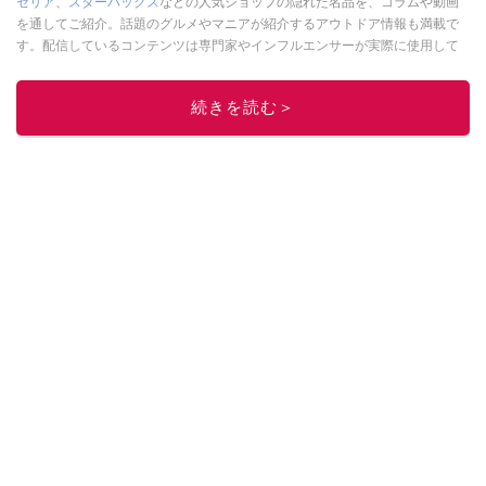
セリア
、
スターバックス
などの人気ショップの隠れた名品を、コラムや動画
を通してご紹介。話題のグルメやマニアが紹介するアウトドア情報も満載で
す。配信しているコンテンツは専門家やインフルエンサーが実際に使用して
レビューしています。毎日トレンド情報をお届けしているので、ぜひ
Google
ニュースでフォロー
してください！
続きを読む＞
このイチオシストの他の記事を読む