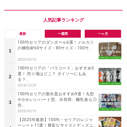
最新
一週間
一ヶ月
100均セリアのダンボール6選！メルカリ
の梱包材60サイズ・80サイズ・100サ...
1
2025/03/16
100均セリアの「パラコード」おすすめ3
選！ 売り場はどこ？ ダイソーにもあ
2
る？...
2024/12/29
100均セリアの製氷皿おすすめ9選！丸型
やかわいいハート型、水筒用、離乳食も◎
3
売...
2025/03/10
【2025年最新】100均・セリアのレジャ
ーシート11選！豊富なサイズとディズニ...