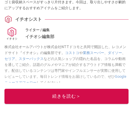
ゴミ袋収納スペースがすっきり片付きます。今回は、取り出しやすさが劇的
にアップするおすすめアイテムをご紹介します。
イチオシスト
ライター / 編集
イチオシ編集部
株式会社オールアバウトが株式会社NTTドコモと共同で開設した、レコメン
ドサイト『イチオシ』の編集部です。
コストコ
や
業務スーパー
、
ダイソー
、
セリア
、
スターバックス
などの人気ショップの隠れた名品を、コラムや動画
を通してご紹介。話題のグルメやマニアが紹介するアウトドア情報も満載で
す。配信しているコンテンツは専門家やインフルエンサーが実際に使用して
レビューしています。毎日トレンド情報をお届けしているので、ぜひ
Google
ニュースでフォロー
してください！
このイチオシストの他の記事を読む
続きを読む＞