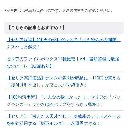
※記事内容は執筆時点のものです。最新の内容をご確認ください。
【こちらの記事もおすすめ！】
【セリア収納】110円の便利グッズで「ゴミ袋のあの問題」
をスパっと解決！
セリアのファイルボックス14種比較｜A4・書類整理に最強
なのはコレ【結論あり】
【セリア高評価品】デスクの隙間が収納に！110円で買える
「後付け引き出し」が高コスパで超優秀！
【100均活用術】「こんなの欲しかった！」セリアの「バッ
グハンガー」でかさばるバッグをすっきり収納！
【セリア】「考えた人天才だわ…」冷蔵庫のデッドスペース
を有効活用する「棚下ホルダー」が優秀すぎる！