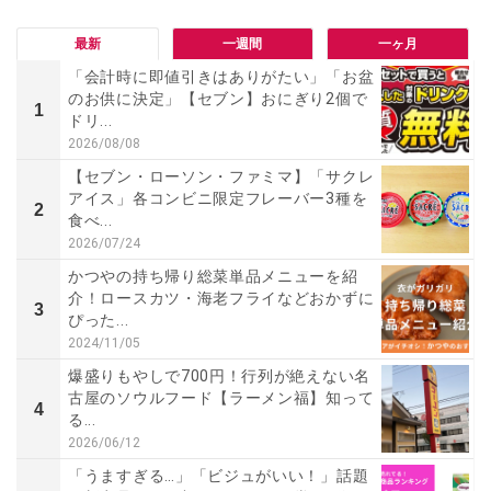
最新
一週間
一ヶ月
「会計時に即値引きはありがたい」「お盆
のお供に決定」【セブン】おにぎり2個で
1
ドリ...
2026/08/08
【セブン・ローソン・ファミマ】「サクレ
アイス」各コンビニ限定フレーバー3種を
2
食べ...
2026/07/24
かつやの持ち帰り総菜単品メニューを紹
介！ロースカツ・海老フライなどおかずに
3
ぴった...
2024/11/05
爆盛りもやしで700円！行列が絶えない名
古屋のソウルフード【ラーメン福】知って
4
る...
2026/06/12
「うますぎる…」「ビジュがいい！」話題