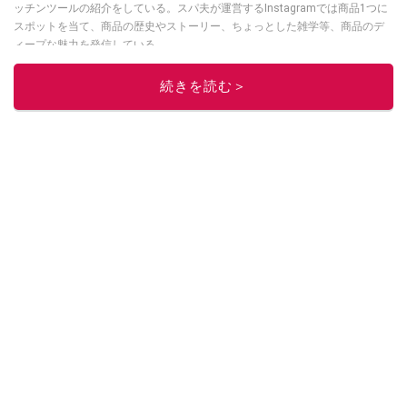
ッチンツールの紹介をしている。スパ夫が運営するInstagramでは商品1つに
スポットを当て、商品の歴史やストーリー、ちょっとした雑学等、商品のデ
ィープな魅力を発信している。
このイチオシストの他の記事を読む
続きを読む＞