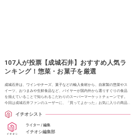
107人が投票【成城石井】おすすめ人気ラ
ンキング！惣菜・お菓子を厳選
成城石井は、ワインやチーズ、菓子などの輸入食材から、自家製の惣菜やス
イーツ、おつまみや生鮮食品など、バイヤーが国内外から選りすぐりの食品
を揃えていることで知られるこだわりのスーパーマーケットチェーンです。
今回は成城石井ファンのユーザーに、「買ってよかった」お気に入りの商品
アンケートを取り、1位から9位タイまで計11点のランキングを紹介。みんな
イチオシスト
の口コミやオススメの食べ方が参考になるはず。さらに、成城石井の流行予
想や、カテゴリー別のおすすめ商品もまとめました。
ライター / 編集
イチオシ編集部