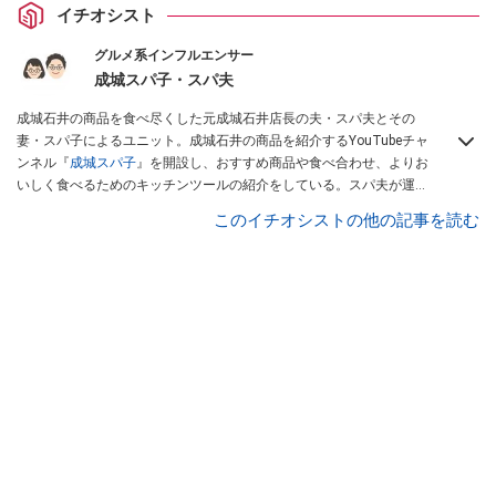
イチオシスト
グルメ系インフルエンサー
成城スパ子・スパ夫
成城石井の商品を食べ尽くした元成城石井店長の夫・スパ夫とその
妻・スパ子によるユニット。成城石井の商品を紹介するYouTubeチャ
ンネル『
成城スパ子
』を開設し、おすすめ商品や食べ合わせ、よりお
いしく食べるためのキッチンツールの紹介をしている。スパ夫が運営
するInstagramでは商品1つにスポットを当て、商品の歴史やストーリ
このイチオシストの他の記事を読む
ー、ちょっとした雑学等、商品のディープな魅力を発信している。