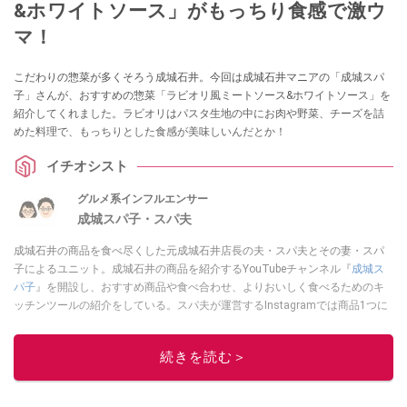
&ホワイトソース」がもっちり食感で激ウ
マ！
こだわりの惣菜が多くそろう成城石井。今回は成城石井マニアの「成城スパ
子」さんが、おすすめの惣菜「ラビオリ風ミートソース&ホワイトソース」を
紹介してくれました。ラビオリはパスタ生地の中にお肉や野菜、チーズを詰
めた料理で、もっちりとした食感が美味しいんだとか！
イチオシスト
グルメ系インフルエンサー
成城スパ子・スパ夫
成城石井の商品を食べ尽くした元成城石井店長の夫・スパ夫とその妻・スパ
子によるユニット。成城石井の商品を紹介するYouTubeチャンネル『
成城ス
パ子
』を開設し、おすすめ商品や食べ合わせ、よりおいしく食べるためのキ
ッチンツールの紹介をしている。スパ夫が運営するInstagramでは商品1つに
スポットを当て、商品の歴史やストーリー、ちょっとした雑学等、商品のデ
ィープな魅力を発信している。
続きを読む＞
このイチオシストの他の記事を読む