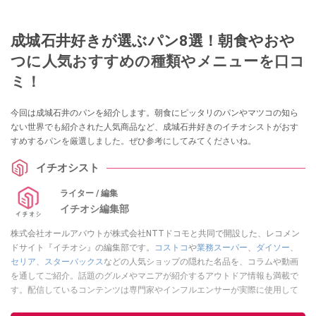
成城石井好きが選ぶパン8選！朝食やおや
つに人気おすすめの種類やメニューを口コ
ミ！
今回は成城石井のパンを紹介します。朝食にピッタリのパンやマツコの知ら
ない世界でも紹介された人気商品など、成城石井好きのイチオシストがおす
すめするパンを厳選しました。ぜひ参考にしてみてくださいね。
イチオシスト
ライター / 編集
イチオシ編集部
株式会社オールアバウトが株式会社NTTドコモと共同で開設した、レコメン
ドサイト『イチオシ』の編集部です。
コストコ
や
業務スーパー
、
ダイソー
、
セリア
、
スターバックス
などの人気ショップの隠れた名品を、コラムや動画
を通してご紹介。話題のグルメやマニアが紹介するアウトドア情報も満載で
す。配信しているコンテンツは専門家やインフルエンサーが実際に使用して
レビューしています。毎日トレンド情報をお届けしているので、ぜひ
Google