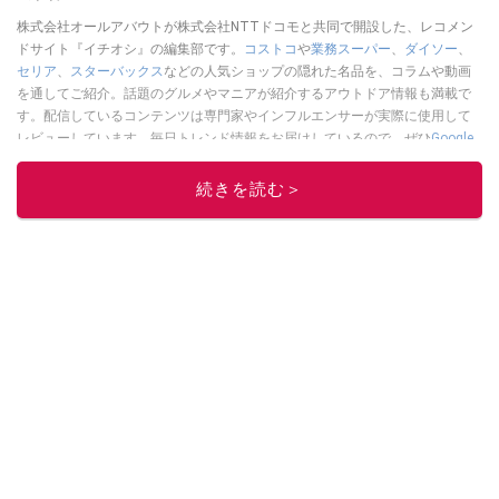
株式会社オールアバウトが株式会社NTTドコモと共同で開設した、レコメン
ドサイト『イチオシ』の編集部です。
コストコ
や
業務スーパー
、
ダイソー
、
セリア
、
スターバックス
などの人気ショップの隠れた名品を、コラムや動画
を通してご紹介。話題のグルメやマニアが紹介するアウトドア情報も満載で
す。配信しているコンテンツは専門家やインフルエンサーが実際に使用して
レビューしています。毎日トレンド情報をお届けしているので、ぜひ
Google
ニュースでフォロー
してください！
続きを読む＞
このイチオシストの他の記事を読む