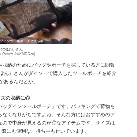
soto(ぼん)さん
atch?v=vA-4wKMDDzs)
や収納のためにバッグやポーチを探している方に朗報
_soto（ぼん）さんがダイソーで購入したツールポーチを紹介
があるんだとか。
ッズの収納に◎
バッグインツールポーチ」です。パッキングで荷物を
らなくなりがちですよね。そんな方にはおすすめのア
なので中身が見えるのが◎なアイテムです。サイズは
出す際にも便利な、持ち手も付いています。