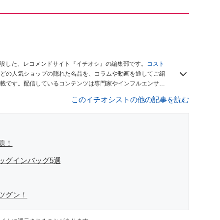
開設した、レコメンドサイト『イチオシ』の編集部です。
コスト
どの人気ショップの隠れた名品を、コラムや動画を通してご紹
載です。配信しているコンテンツは専門家やインフルエンサー
をお届けしているので、ぜひ
Googleニュースでフォロー
してく
このイチオシストの他の記事を読む
題！
ッグインバッグ5選
ツグン！