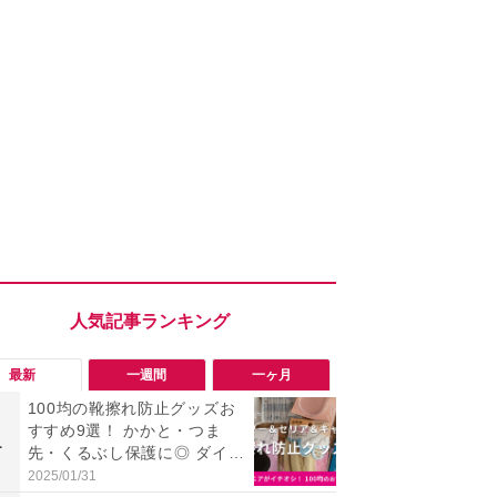
最新
一週間
一ヶ月
100均の靴擦れ防止グッズお
【評価4以上】M
すすめ9選！ かかと・つま
JOR V」
1
1
先・くるぶし保護に◎ ダイソ
力のサウン
ー・セリア・キャンドゥ
リーがイチ
2025/01/31
2026/08/03