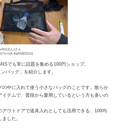
soto(ぼん)さん
atch?v=vA-4wKMDDzs)
NSでも常に話題を集める100円ショップ。
インバッグ」を紹介します。
グの中に入れて使う小さなバッグのことです。散らか
アイテムで、普段から愛用しているという方も多いの
アウトドアで道具入れとしても活用できる、100均
しました。