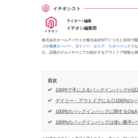
イチオシスト
ライター / 編集
イチオシ編集部
株式会社オールアバウトが株式会社NTTドコモと共同で
コ
や
業務スーパー
、
ダイソー
、
セリア
、
スターバックス
な
介。話題のグルメやマニアが紹介するアウトドア情報も満
が実際に使用してレビューしています。毎日トレンド情報
ださい！
目次
100均で手に入るバッグインバッグが話
デイリー・アウトドアにも◎100均のバ
100均のバッグインバッグに関するQ&A
100均のバッグインバッグは使い勝手バ