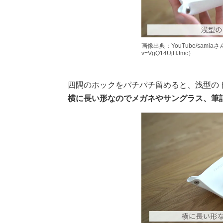
画像出典：YouTube/samiaさん（ht
v=VgQ14UjHJmc）
四隅のホックをパチパチ留めると、浅型の
横に長い形なのでメガネやサングラス、筆