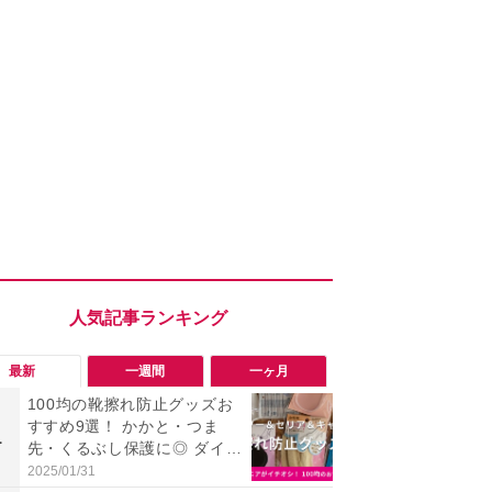
最新
一週間
一ヶ月
100均の靴擦れ防止グッズお
【評価4以上】M
すすめ9選！ かかと・つま
JOR V」
1
1
先・くるぶし保護に◎ ダイソ
力のサウン
ー・セリア・キャンドゥ
リーがイチ
2025/01/31
2026/08/03