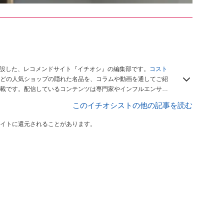
開設した、レコメンドサイト『イチオシ』の編集部です。
コスト
どの人気ショップの隠れた名品を、コラムや動画を通してご紹
載です。配信しているコンテンツは専門家やインフルエンサー
をお届けしているので、ぜひ
Googleニュースでフォロー
してく
このイチオシストの他の記事を読む
イトに還元されることがあります。