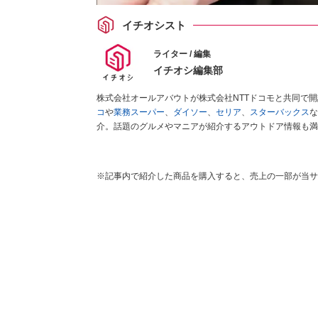
イチオシスト
ライター / 編集
イチオシ編集部
株式会社オールアバウトが株式会社NTTドコモと共同で
コ
や
業務スーパー
、
ダイソー
、
セリア
、
スターバックス
な
介。話題のグルメやマニアが紹介するアウトドア情報も満
が実際に使用してレビューしています。毎日トレンド情報
ださい！
※記事内で紹介した商品を購入すると、売上の一部が当サ