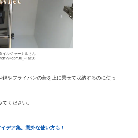
フスタイルジャーナルさん
watch?v=opYJ0_-Fac8）
や鍋やフライパンの蓋を上に乗せて収納するのに使っ
みてください。
アイデア集。意外な使い方も！