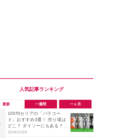
最新
一週間
一ヶ月
100均セリアの「パラコー
「勝手にデ
ド」おすすめ3選！ 売り場は
る!?」Win
1
1
どこ？ ダイソーにもある？
オフにして最
色・長さ・太さも種類豊富
身を守る技
2024/12/29
2026/08/05