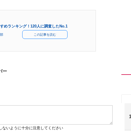
めランキング！120人に調査したNo.1
部
この記事を読む
バー