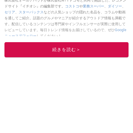
株式会社オールアバウトが株式会社NTTドコモと共同で開設した、レコメン
ドサイト『イチオシ』の編集部です。
コストコ
や
業務スーパー
、
ダイソー
、
セリア
、
スターバックス
などの人気ショップの隠れた名品を、コラムや動画
を通してご紹介。話題のグルメやマニアが紹介するアウトドア情報も満載で
す。配信しているコンテンツは専門家やインフルエンサーが実際に使用して
レビューしています。毎日トレンド情報をお届けしているので、ぜひ
Google
ニュースでフォロー
してください！
このイチオシストの他の記事を読む
続きを読む＞