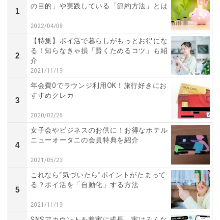
の目的」や実践している「節約方法」とは
1
2022/04/08
【特集】ポイ活で暮らしがもっとお得にな
る！知らなきゃ損「賢くためるコツ」も紹
2
介
2021/11/19
年会費0でラウンジ利用OK！旅行好きにお
すすめクレカ
3
2020/02/26
女子会やビジネスのお供に！お得なホテル
ニューオータニの会員特典を紹介
4
2021/05/23
これなら”気づいたら”ポイントがたまって
る？ポイ活を「自動化」する方法
5
2021/11/19
SNSアカウントを着実に成長。実はみんな