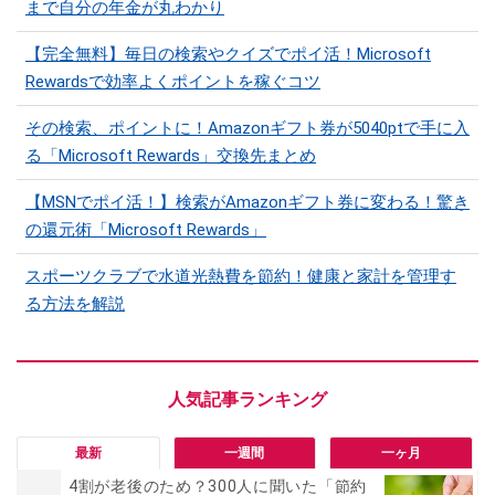
まで自分の年金が丸わかり
【完全無料】毎日の検索やクイズでポイ活！Microsoft
Rewardsで効率よくポイントを稼ぐコツ
その検索、ポイントに！Amazonギフト券が5040ptで手に入
る「Microsoft Rewards」交換先まとめ
【MSNでポイ活！】検索がAmazonギフト券に変わる！驚き
の還元術「Microsoft Rewards」
スポーツクラブで水道光熱費を節約！健康と家計を管理す
る方法を解説
最新
一週間
一ヶ月
4割が老後のため？300人に聞いた「節約