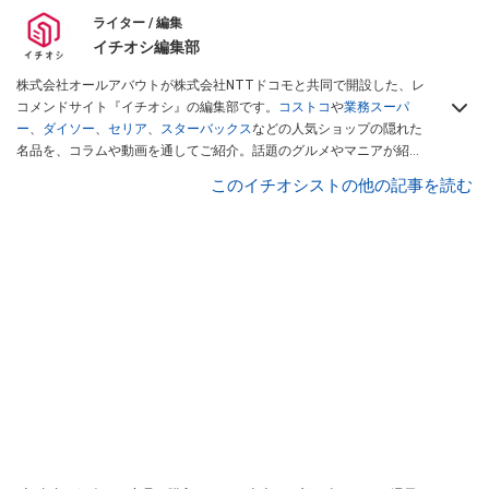
ライター / 編集
イチオシ編集部
株式会社オールアバウトが株式会社NTTドコモと共同で開設した、レ
コメンドサイト『イチオシ』の編集部です。
コストコ
や
業務スーパ
ー
、
ダイソー
、
セリア
、
スターバックス
などの人気ショップの隠れた
名品を、コラムや動画を通してご紹介。話題のグルメやマニアが紹介
するアウトドア情報も満載です。配信しているコンテンツは専門家や
このイチオシストの他の記事を読む
インフルエンサーが実際に使用してレビューしています。毎日トレン
ド情報をお届けしているので、ぜひ
Googleニュースでフォロー
してく
ださい！