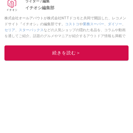
ライター / 編集
イチオシ編集部
株式会社オールアバウトが株式会社NTTドコモと共同で開設した、レコメン
ドサイト『イチオシ』の編集部です。
コストコ
や
業務スーパー
、
ダイソー
、
セリア
、
スターバックス
などの人気ショップの隠れた名品を、コラムや動画
を通してご紹介。話題のグルメやマニアが紹介するアウトドア情報も満載で
す。配信しているコンテンツは専門家やインフルエンサーが実際に使用して
レビューしています。毎日トレンド情報をお届けしているので、ぜひ
Google
続きを読む＞
ニュースでフォロー
してください！
このイチオシストの他の記事を読む