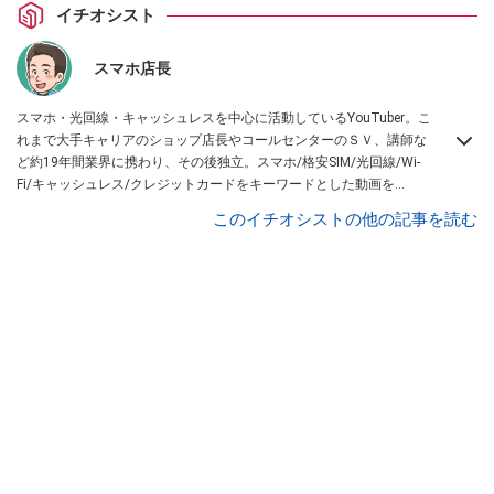
イチオシスト
スマホ店長
スマホ・光回線・キャッシュレスを中心に活動しているYouTuber。こ
れまで大手キャリアのショップ店長やコールセンターのＳＶ、講師な
ど約19年間業界に携わり、その後独立。スマホ/格安SIM/光回線/Wi-
Fi/キャッシュレス/クレジットカードをキーワードとした動画を
YouTubeチャンネル「スマホ店長」で発信。専門ブログ「スマてん」
このイチオシストの他の記事を読む
や「bizSPA!フレッシュ」でライターとしても活躍中。@スマてんは
こ
ちら
から！