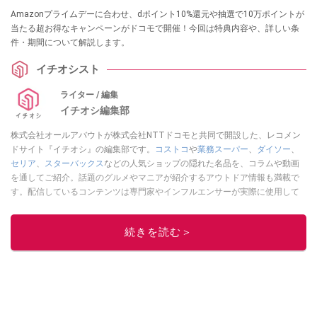
Amazonプライムデーに合わせ、dポイント10%還元や抽選で10万ポイントが
当たる超お得なキャンペーンがドコモで開催！今回は特典内容や、詳しい条
件・期間について解説します。
イチオシスト
ライター / 編集
イチオシ編集部
株式会社オールアバウトが株式会社NTTドコモと共同で開設した、レコメン
ドサイト『イチオシ』の編集部です。
コストコ
や
業務スーパー
、
ダイソー
、
セリア
、
スターバックス
などの人気ショップの隠れた名品を、コラムや動画
を通してご紹介。話題のグルメやマニアが紹介するアウトドア情報も満載で
す。配信しているコンテンツは専門家やインフルエンサーが実際に使用して
レビューしています。毎日トレンド情報をお届けしているので、ぜひ
Google
ニュースでフォロー
してください！
続きを読む＞
このイチオシストの他の記事を読む