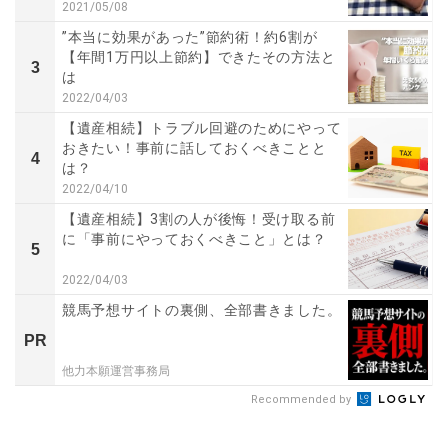
2021/05/08
”本当に効果があった”節約術！約6割が
【年間1万円以上節約】できたその方法と
3
は
2022/04/03
【遺産相続】トラブル回避のためにやって
おきたい！事前に話しておくべきことと
4
は？
2022/04/10
【遺産相続】3割の人が後悔！受け取る前
に「事前にやっておくべきこと」とは？
5
2022/04/03
競馬予想サイトの裏側、全部書きました。
PR
他力本願運営事務局
Recommended by