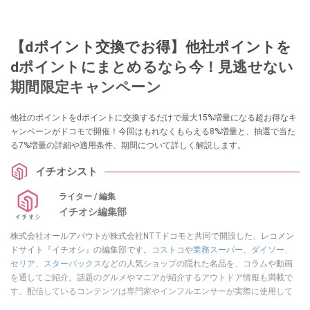
【dポイント交換でお得】他社ポイントを
dポイントにまとめるなら今！見逃せない
期間限定キャンペーン
他社のポイントをdポイントに交換するだけで最大15%増量になる超お得なキ
ャンペーンがドコモで開催！今回はもれなくもらえる8%増量と、抽選で当た
る7%増量の詳細や適用条件、期間について詳しく解説します。
イチオシスト
ライター / 編集
イチオシ編集部
株式会社オールアバウトが株式会社NTTドコモと共同で開設した、レコメン
ドサイト『イチオシ』の編集部です。
コストコ
や
業務スーパー
、
ダイソー
、
セリア
、
スターバックス
などの人気ショップの隠れた名品を、コラムや動画
を通してご紹介。話題のグルメやマニアが紹介するアウトドア情報も満載で
す。配信しているコンテンツは専門家やインフルエンサーが実際に使用して
レビューしています。毎日トレンド情報をお届けしているので、ぜひ
Google