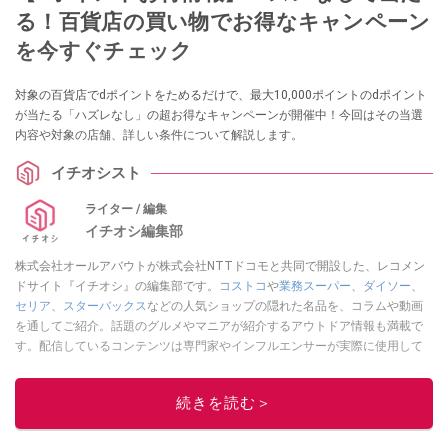
る！百貨店の買い物でお得なキャンペーン
を今すぐチェック
対象の百貨店でdポイントをためるだけで、最大10,000ポイントのdポイント
が当たる「ハズレなし」の超お得なキャンペーンが開催中！今回はその当選
内容や対象の店舗、詳しい条件について解説します。
イチオシスト
ライター / 編集
イチオシ編集部
株式会社オールアバウトが株式会社NTTドコモと共同で開設した、レコメン
ドサイト『イチオシ』の編集部です。
コストコ
や
業務スーパー
、
ダイソー
、
セリア
、
スターバックス
などの人気ショップの隠れた名品を、コラムや動画
を通してご紹介。話題のグルメやマニアが紹介するアウトドア情報も満載で
す。配信しているコンテンツは専門家やインフルエンサーが実際に使用して
レビューしています。毎日トレンド情報をお届けしているので、ぜひ
Google
ニュースでフォロー
してください！
続きを読む＞
このイチオシストの他の記事を読む