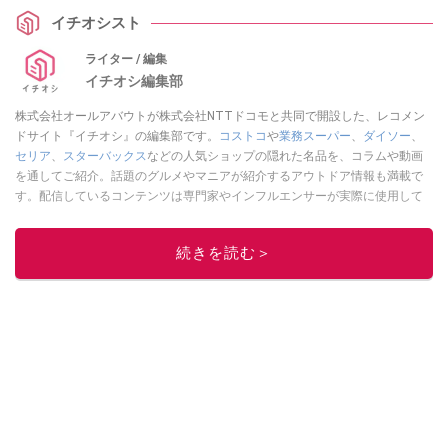
イチオシスト
ライター / 編集
イチオシ編集部
株式会社オールアバウトが株式会社NTTドコモと共同で開設した、レコメン
ドサイト『イチオシ』の編集部です。
コストコ
や
業務スーパー
、
ダイソー
、
セリア
、
スターバックス
などの人気ショップの隠れた名品を、コラムや動画
を通してご紹介。話題のグルメやマニアが紹介するアウトドア情報も満載で
す。配信しているコンテンツは専門家やインフルエンサーが実際に使用して
レビューしています。毎日トレンド情報をお届けしているので、ぜひ
Google
ニュースでフォロー
してください！
続きを読む＞
このイチオシストの他の記事を読む