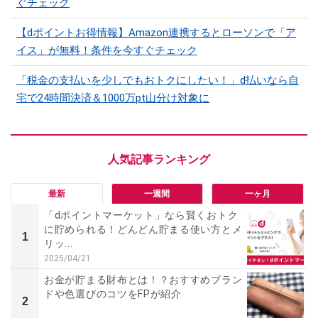
ぐチェック
【dポイントお得情報】Amazon連携するとローソンで「ア
イス」が無料！条件を今すぐチェック
「税金の支払いを少しでもおトクにしたい！」d払いなら自
宅で24時間決済＆1000万pt山分け対象に
最新
一週間
一ヶ月
「dポイントマーケット」なら賢くおトク
に貯められる！どんどん貯まる使い方とメ
1
リッ...
2025/04/21
お金が貯まる財布とは！？おすすめブラン
ドや色選びのコツをFPが紹介
2