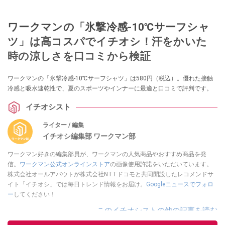
ワークマンの「氷撃冷感-10℃サーフシャ
ツ」は高コスパでイチオシ！汗をかいた
時の涼しさを口コミから検証
ワークマンの「氷撃冷感-10℃サーフシャツ」は580円（税込）。優れた接触
冷感と吸水速乾性で、夏のスポーツやインナーに最適と口コミで評判です。
イチオシスト
ライター / 編集
イチオシ編集部 ワークマン部
ワークマン好きの編集部員が、ワークマンの人気商品やおすすめ商品を発
信。
ワークマン公式オンラインストア
の画像使用許諾をいただいています。
株式会社オールアバウトが株式会社NTTドコモと共同開設したレコメンドサ
イト「イチオシ」では毎日トレンド情報をお届け。
Googleニュースでフォロ
ー
してください！
このイチオシストの他の記事を読む