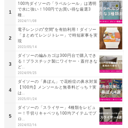
100均ダイソーの「ラベルシール」は透明
で水に強い！100円でお買い得な厳選3
1
種...
2024/11/08
電子レンジの”空間”を有効利用！ダイソー
「まとめてレンジトレー」で時短家事を実
2
現
2023/05/14
ダイソーの編みカゴは300円台で購入でき
る！プラスチック製にワイヤー・蓋付きな
3
ど...
2024/09/25
ダイソーの「鼻ぽん」で花粉症の鼻水対策
【100均】メンソールと無香料どっち？実
4
は...
2025/01/24
ダイソーの「スライサー」4種類をレビュ
ー！千切りキャベツも100均アイテムでプ
5
ロ...
2024/02/16