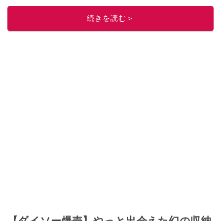
レビューしています。毎日トレンド情報をお届けしているので、ぜひ
Google
ニュースでフォロー
してください！
続きを読む＞
このイチオシストの他の記事を読む
【ダイソー爆売】やっと出会えた幻の収納