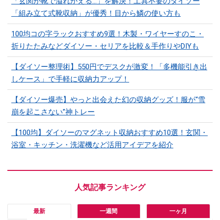
「玄関が靴で溢れかえる…」を解決！工具不要のダイソー
「組み立て式靴収納」が優秀！目から鱗の使い方も
100均コの字ラックおすすめ9選！木製・ワイヤーすのこ・
折りたたみなどダイソー・セリアを比較＆手作りやDIYも
【ダイソー整理術】550円でデスクが激変！「多機能引き出
しケース」で手軽に収納力アップ！
【ダイソー爆売】やっと出会えた幻の収納グッズ！服が“雪
崩を起こさない”神トレー
【100均】ダイソーのマグネット収納おすすめ10選！玄関・
浴室・キッチン・洗濯機など活用アイデアを紹介
最新
一週間
一ヶ月