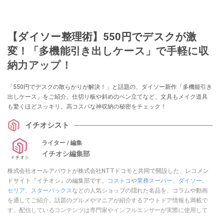
【ダイソー整理術】550円でデスクが激
変！「多機能引き出しケース」で手軽に収
納力アップ！
「550円でデスクの散らかりが解決！」と話題の、ダイソー新作「多機能引き
出しケース」をご紹介。仕切り板や斜めのペン立てなど、文具もメイク道具
も驚くほどスッキリ。高コスパな神収納の秘密をチェック！
イチオシスト
ライター / 編集
イチオシ編集部
株式会社オールアバウトが株式会社NTTドコモと共同で開設した、レコメン
ドサイト『イチオシ』の編集部です。
コストコ
や
業務スーパー
、
ダイソー
、
セリア
、
スターバックス
などの人気ショップの隠れた名品を、コラムや動画
を通してご紹介。話題のグルメやマニアが紹介するアウトドア情報も満載で
す。配信しているコンテンツは専門家やインフルエンサーが実際に使用して