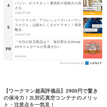
パンツ」がイチオシ！通気性や収納力の高
4
さを...
2026/07/03
ワークマンの「アスレシューズハイバウン
スエヴォ」は疲れにくさがイチオシ！長距
5
離歩...
2026/07/05
「今日の目玉商品は？」毎日変わるAmaz
onタイムセールが見逃せない
PR
Amazon
Recommended by
【ワークマン超高評価品】2900円で驚き
の保冷力！2L対応真空コンテナのメリッ
ト・注意点を一気見！