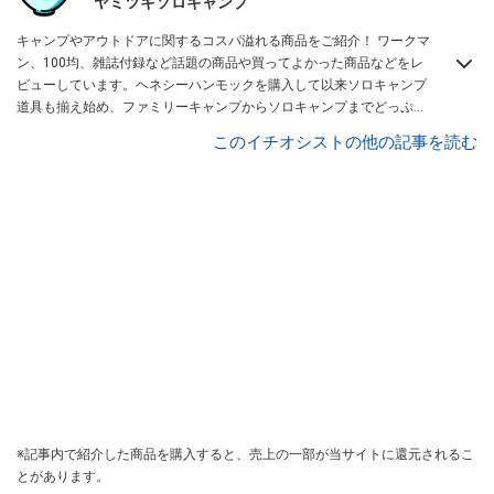
ヤミツキソロキャンプ
キャンプやアウトドアに関するコスパ溢れる商品をご紹介！ ワークマ
ン、100均、雑誌付録など話題の商品や買ってよかった商品などをレ
ビューしています。ヘネシーハンモックを購入して以来ソロキャンプ
道具も揃え始め、ファミリーキャンプからソロキャンプまでどっぷり
と沼にハマっている私がお送りするチャンネルです！
ヤミツキマツモ
このイチオシストの他の記事を読む
ト
※記事内で紹介した商品を購入すると、売上の一部が当サイトに還元されるこ
とがあります。