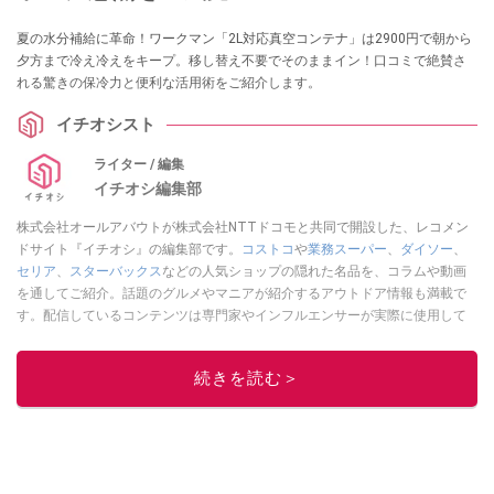
夏の水分補給に革命！ワークマン「2L対応真空コンテナ」は2900円で朝から
夕方まで冷え冷えをキープ。移し替え不要でそのままイン！口コミで絶賛さ
れる驚きの保冷力と便利な活用術をご紹介します。
イチオシスト
ライター / 編集
イチオシ編集部
株式会社オールアバウトが株式会社NTTドコモと共同で開設した、レコメン
ドサイト『イチオシ』の編集部です。
コストコ
や
業務スーパー
、
ダイソー
、
セリア
、
スターバックス
などの人気ショップの隠れた名品を、コラムや動画
を通してご紹介。話題のグルメやマニアが紹介するアウトドア情報も満載で
す。配信しているコンテンツは専門家やインフルエンサーが実際に使用して
レビューしています。毎日トレンド情報をお届けしているので、ぜひ
Google
ニュースでフォロー
してください！
続きを読む＞
このイチオシストの他の記事を読む