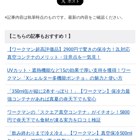
※記事内容は執筆時点のものです。最新の内容をご確認ください。
【こちらの記事もおすすめ！】
【ワークマン超高評価品】2900円で驚きの保冷力！2L対応
真空コンテナのメリット・注意点を一気見！
UVカット・遮熱機能など15の効果で厚い支持を獲得！ワー
クマン「Xシェルター多機能ポンチョ」の魅力と使い方
「350ml缶が縦に2本すっぽり！」【ワークマン】保冷力最
強コンテナがあれば真夏の炎天下でも安心
ワークマンの「スクエア真空コンテナ」がイチオシ！5800
円で炎天下でも食材が凍る実力を口コミ検証
「飲み終わりまで冷え冷え」【ワークマン】真空保冷500ml