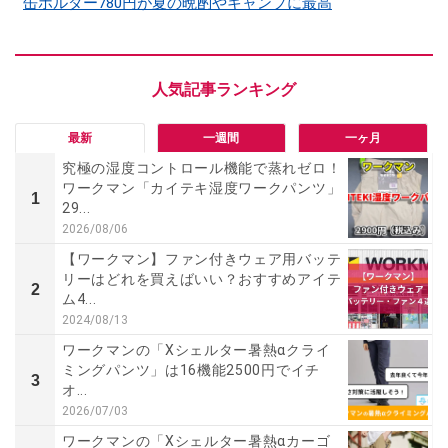
缶ホルダー780円が夏の晩酌やキャンプに最高
最新
一週間
一ヶ月
究極の湿度コントロール機能で蒸れゼロ！
ワークマン「カイテキ湿度ワークパンツ」
1
29...
2026/08/06
【ワークマン】ファン付きウェア用バッテ
リーはどれを買えばいい？おすすめアイテ
2
ム4...
2024/08/13
ワークマンの「Xシェルター暑熱αクライ
ミングパンツ」は16機能2500円でイチ
3
オ...
2026/07/03
ワークマンの「Xシェルター暑熱αカーゴ