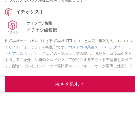
知っておきたいリアルな注意点まで解説します！
イチオシスト
ライター / 編集
イチオシ編集部
株式会社オールアバウトが株式会社NTTドコモと共同で開設した、レコメン
ドサイト『イチオシ』の編集部です。
コストコ
や
業務スーパー
、
ダイソー
、
セリア
、
スターバックス
などの人気ショップの隠れた名品を、コラムや動画
を通してご紹介。話題のグルメやマニアが紹介するアウトドア情報も満載で
す。配信しているコンテンツは専門家やインフルエンサーが実際に使用して
レビューしています。毎日トレンド情報をお届けしているので、ぜひ
Google
ニュースでフォロー
してください！
続きを読む＞
このイチオシストの他の記事を読む