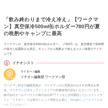
「飲み終わりまで冷え冷え」【ワークマ
ン】真空保冷500ml缶ホルダー780円が夏
の晩酌やキャンプに最高
ワークマンの「真空保冷500ml缶ホルダー」（780円）は、真空構造で長時間
の保冷と結露防止を両立。キャンプから晩酌まで使えるコスパ抜群のアイテ
ムです。
イチオシスト
ライター / 編集
イチオシ編集部 ワークマン部
ワークマン好きの編集部員が、ワークマンの人気商品やおすすめ商品を発
信。
ワークマン公式オンラインストア
の画像使用許諾をいただいています。
株式会社オールアバウトが株式会社NTTドコモと共同開設したレコメンドサ
イト「イチオシ」では毎日トレンド情報をお届け。
Googleニュースでフォロ
ー
してください！