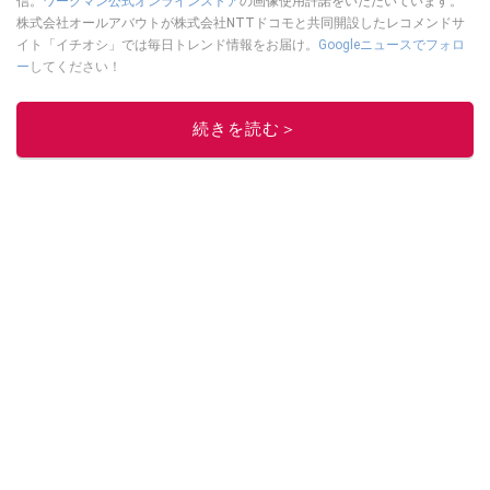
信。
ワークマン公式オンラインストア
の画像使用許諾をいただいています。
株式会社オールアバウトが株式会社NTTドコモと共同開設したレコメンドサ
イト「イチオシ」では毎日トレンド情報をお届け。
Googleニュースでフォロ
ー
してください！
このイチオシストの他の記事を読む
続きを読む＞