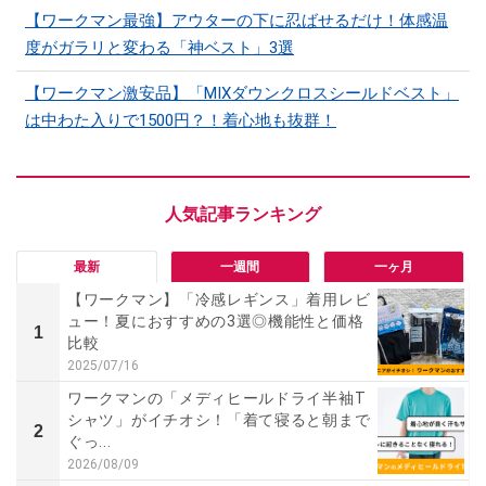
【ワークマン最強】アウターの下に忍ばせるだけ！体感温
度がガラリと変わる「神ベスト」3選
【ワークマン激安品】「MIXダウンクロスシールドベスト」
は中わた入りで1500円？！着心地も抜群！
最新
一週間
一ヶ月
【ワークマン】「冷感レギンス」着用レビ
ュー！夏におすすめの3選◎機能性と価格
1
比較
2025/07/16
ワークマンの「メディヒールドライ半袖T
シャツ」がイチオシ！「着て寝ると朝まで
2
ぐっ...
2026/08/09