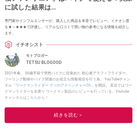
に試した結果は…
専門家やインフルエンサーが、購入した商品を本音でレビュー。イチオシ度
を★～★★★で評価し、リアルな口コミで買い物の参考になる情報を紹介し
ます。
イチオシスト
モトブロガー
TETSU BLOGOOD
2021年春。 50歳手前で突然バイクに目覚めた 初心者アラフィフライダー。
ツーリング動画やバイク関連のお役立ち情報発信を行う為、 YouTubeチャン
ネル「
ワークマンライダー テツのアドベンチャーCh
」を開設。 直近ではワー
クマンライダーを名乗り ワークマン製品のレビューを行っている。Youtube
チャンネルは
こちら
から！
このイチオシストの他の記事を読む
続きを読む＞