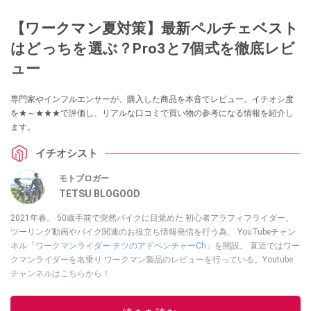
【ワークマン夏対策】最新ペルチェベスト
はどっちを選ぶ？Pro3と7個式を徹底レビ
ュー
専門家やインフルエンサーが、購入した商品を本音でレビュー。イチオシ度
を★～★★★で評価し、リアルな口コミで買い物の参考になる情報を紹介し
ます。
イチオシスト
モトブロガー
TETSU BLOGOOD
2021年春。 50歳手前で突然バイクに目覚めた 初心者アラフィフライダー。
ツーリング動画やバイク関連のお役立ち情報発信を行う為、 YouTubeチャン
ネル「
ワークマンライダー テツのアドベンチャーCh
」を開設。 直近ではワー
クマンライダーを名乗り ワークマン製品のレビューを行っている。Youtube
チャンネルは
こちら
から！
このイチオシストの他の記事を読む