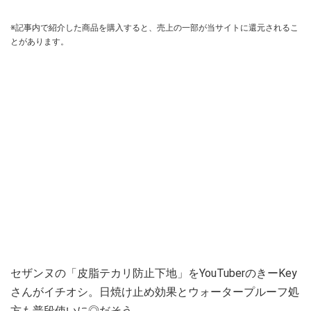
※記事内で紹介した商品を購入すると、売上の一部が当サイトに還元されるこ
とがあります。
セザンヌの「皮脂テカリ防止下地」をYouTuberのきーKey
さんがイチオシ。日焼け止め効果とウォータープルーフ処
方も普段使いに◎だそう。