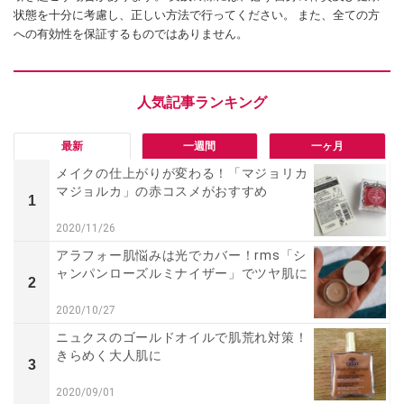
状態を十分に考慮し、正しい方法で行ってください。 また、全ての方
への有効性を保証するものではありません。
最新
一週間
一ヶ月
メイクの仕上がりが変わる！「マジョリカ
マジョルカ」の赤コスメがおすすめ
1
2020/11/26
アラフォー肌悩みは光でカバー！rms「シ
ャンパンローズルミナイザー」でツヤ肌に
2
2020/10/27
ニュクスのゴールドオイルで肌荒れ対策！
きらめく大人肌に
3
2020/09/01