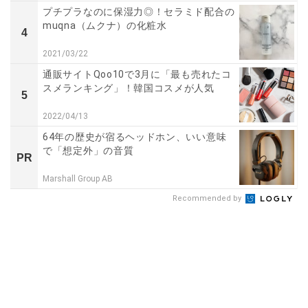
プチプラなのに保湿力◎！セラミド配合の
muqna（ムクナ）の化粧水
4
2021/03/22
通販サイトQoo10で3月に「最も売れたコ
スメランキング」！韓国コスメが人気
5
2022/04/13
64年の歴史が宿るヘッドホン、いい意味
で「想定外」の音質
PR
Marshall Group AB
Recommended by