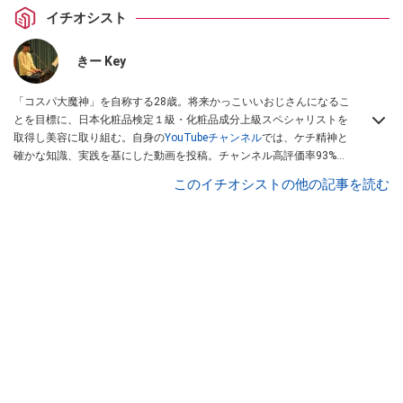
イチオシスト
きー Key
「コスパ大魔神」を自称する28歳。将来かっこいいおじさんになるこ
とを目標に、日本化粧品検定１級・化粧品成分上級スペシャリストを
取得し美容に取り組む。自身の
YouTubeチャンネル
では、ケチ精神と
確かな知識、実践を基にした動画を投稿。チャンネル高評価率93%超
と高い支持を得ている。本業は大手金融業社員として働く傍ら、慶應
このイチオシストの他の記事を読む
義塾大学通信教育課程に在籍(2022年度卒業見込許可)。趣味はダーツ
(1年でRt.4→12)。