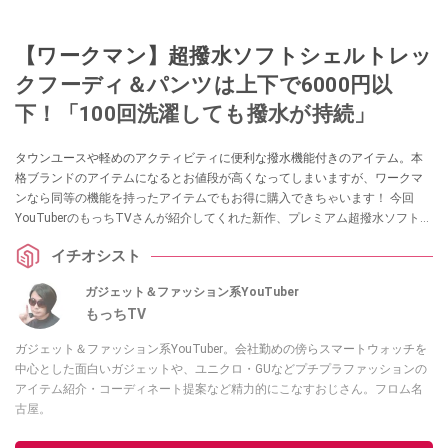
【ワークマン】超撥水ソフトシェルトレッ
クフーディ＆パンツは上下で6000円以
下！「100回洗濯しても撥水が持続」
タウンユースや軽めのアクティビティに便利な撥水機能付きのアイテム。本
格ブランドのアイテムになるとお値段が高くなってしまいますが、ワークマ
ンなら同等の機能を持ったアイテムでもお得に購入できちゃいます！ 今回
YouTuberのもっちTVさんが紹介してくれた新作、プレミアム超撥水ソフトシ
ェルトレックフーディ・パンツは今買ってオールシーズン活用できるアイテ
イチオシスト
ムなんだとか。ぜひチェックしてみてください。
ガジェット＆ファッション系YouTuber
もっちTV
ガジェット＆ファッション系YouTuber。会社勤めの傍らスマートウォッチを
中心とした面白いガジェットや、ユニクロ・GUなどプチプラファッションの
アイテム紹介・コーディネート提案など精力的にこなすおじさん。フロム名
古屋。
このイチオシストの他の記事を読む