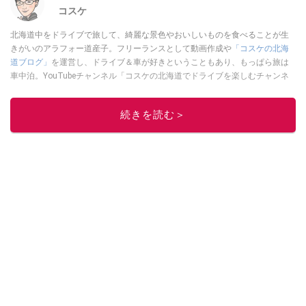
コスケ
北海道中をドライブで旅して、綺麗な景色やおいしいものを食べることが生
きがいのアラフォー道産子。フリーランスとして動画作成や
「コスケの北海
道ブログ」
を運営し、ドライブ＆車が好きということもあり、もっぱら旅は
車中泊。YouTubeチャンネル「コスケの北海道でドライブを楽しむチャンネ
ル」では、北海道の情報や車中泊の様子、旅だけではなく車のレポートなど
も配信中。
続きを読む＞
このイチオシストの他の記事を読む