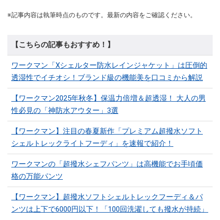
※記事内容は執筆時点のものです。最新の内容をご確認ください。
【こちらの記事もおすすめ！】
ワークマン「Xシェルター防水レインジャケット」は圧倒的
透湿性でイチオシ！ブランド級の機能美を口コミから解説
【ワークマン2025年秋冬】保温力倍増＆超透湿！ 大人の男
性必見の「神防水アウター」3選
【ワークマン】注目の春夏新作「プレミアム超撥水ソフト
シェルトレックライトフーディ」を速報で紹介！
ワークマンの「超撥水シェフパンツ」は高機能でお手頃価
格の万能パンツ
【ワークマン】超撥水ソフトシェルトレックフーディ＆パ
ンツは上下で6000円以下！「100回洗濯しても撥水が持続」