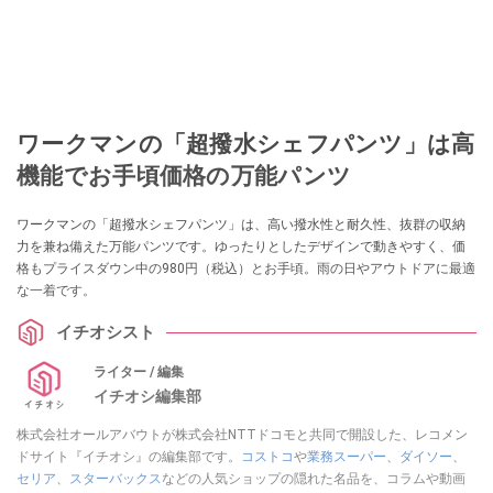
ワークマンの「超撥水シェフパンツ」は高
機能でお手頃価格の万能パンツ
ワークマンの「超撥水シェフパンツ」は、高い撥水性と耐久性、抜群の収納
力を兼ね備えた万能パンツです。ゆったりとしたデザインで動きやすく、価
格もプライスダウン中の980円（税込）とお手頃。雨の日やアウトドアに最適
な一着です。
イチオシスト
ライター / 編集
イチオシ編集部
株式会社オールアバウトが株式会社NTTドコモと共同で開設した、レコメン
ドサイト『イチオシ』の編集部です。
コストコ
や
業務スーパー
、
ダイソー
、
セリア
、
スターバックス
などの人気ショップの隠れた名品を、コラムや動画