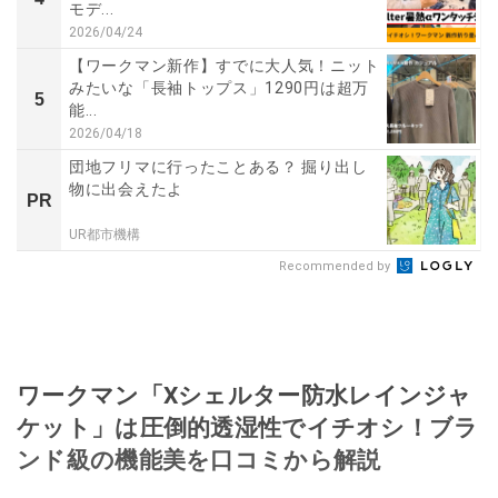
モデ...
2026/04/24
【ワークマン新作】すでに大人気！ニット
みたいな「長袖トップス」1290円は超万
5
能...
2026/04/18
団地フリマに行ったことある？ 掘り出し
物に出会えたよ
PR
UR都市機構
Recommended by
ワークマン「Xシェルター防水レインジャ
ケット」は圧倒的透湿性でイチオシ！ブラ
ンド級の機能美を口コミから解説