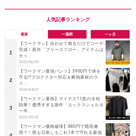
最新
一週間
一ヶ月
【ワークマン】合わせて着るだけでコーデ
完成！新作「ブリーズフロー」アイテムは
1
セッ...
2025/06/09
【ワークマン最強パンツ】3900円で体を
守る!?プロテクター対応＆断熱素材のラ
2
イ...
2026/04/27
【ワークマン暑熱】マイナス11度の冷却
効果！優秀すぎる新作「エックスシェルタ
3
ー半...
2026/05/05
【ワークマン価格破壊】880円で晴雨兼
用？！雨も日差しもこれ1本で守れる最強
4