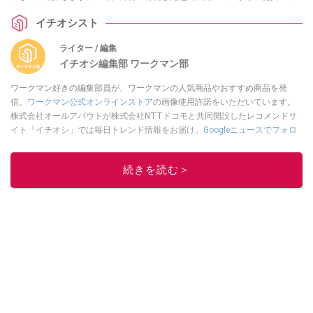
湿性を誇る軽量ジャケット、さらに高見えする進化した防水防寒コートま
イチオシスト
で、用途に応じて最適な一着が見つかるはずです。雨の日の憂鬱を吹き飛ば
す快適なウェアをチェックしましょう！
ライター / 編集
イチオシ編集部 ワークマン部
ワークマン好きの編集部員が、ワークマンの人気商品やおすすめ商品を発
信。
ワークマン公式オンラインストア
の画像使用許諾をいただいています。
株式会社オールアバウトが株式会社NTTドコモと共同開設したレコメンドサ
イト「イチオシ」では毎日トレンド情報をお届け。
Googleニュースでフォロ
ー
してください！
このイチオシストの他の記事を読む
続きを読む＞