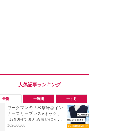
最新
一週間
一ヶ月
ワークマンの「氷撃冷感イン
究極の湿度
ナースリーブレスVネック」
で蒸れゼロ
1
1
は790円でまとめ買いにイチ
イテキ湿度ワ
オシ！夏用インナーのリアル
00円は秋ま
2026/08/08
2026/08/06