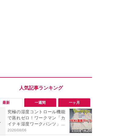
最新
一週間
一ヶ月
究極の湿度コントロール機能
【今夏最強】
で蒸れゼロ！ワークマン「カ
万使ったレ
1
1
イテキ湿度ワークパンツ」29
プクラス」と
00円は秋まで快適に履ける
の冷感スラ
2026/08/06
2026/08/01