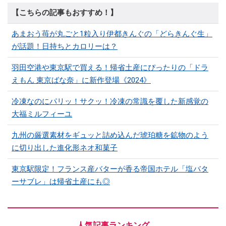
【こちらの記事もおすすめ！】
あまおう苺が丸ごと1粒入り伊都きんぐの「どらきんぐ生」
が話題！日持ちとカロリーは？
羽田空港や東京駅で買える！帰省土産にぴったりの「ドラ
えもん 東京ばな奈」に新作登場《2024》
冷凍なのにパリッ！サクッ！冷凍の常識を覆した新感覚の
大福ミルフィーユ
九州の厳選素材をギュッと詰め込んだ琥珀糖を鉱物のよう
に切り出した進化形ネオ和菓子
東京駅限定！フランス産バターが香る帝国ホテル「塩バタ
ーサブレ」は帰省土産にも◎