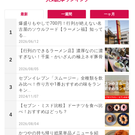
最新
一週間
一ヶ月
爆盛りもやしで700円！行列が絶えない名
古屋のソウルフード【ラーメン福】知って
1
る...
2026/06/12
【行列のできるラーメン店】濃厚なのに濃
すぎない！千葉・かいざんの極上ネギ豚骨
2
2026/08/05
セブンイレブン「スムージー」全種類を飲
み比べ！作り方や1番おすすめの味をラン
3
キン...
2024/11/07
【セブン・ミスド比較】ドーナツを食べ比
べ！おすすめはどっち？
4
2026/08/04
かつやの持ち帰り総菜単品メニューを紹