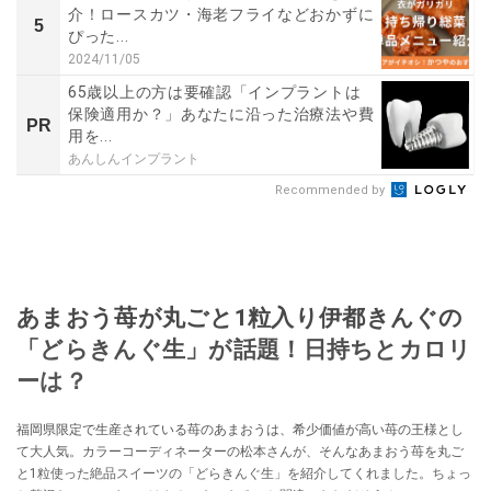
介！ロースカツ・海老フライなどおかずに
5
ぴった...
2024/11/05
65歳以上の方は要確認「インプラントは
保険適用か？」あなたに沿った治療法や費
PR
用を...
あんしんインプラント
Recommended by
あまおう苺が丸ごと1粒入り伊都きんぐの
「どらきんぐ生」が話題！日持ちとカロリ
ーは？
福岡県限定で生産されている苺のあまおうは、希少価値が高い苺の王様とし
て大人気。カラーコーディネーターの松本さんが、そんなあまおう苺を丸ご
と1粒使った絶品スイーツの「どらきんぐ生」を紹介してくれました。ちょっ