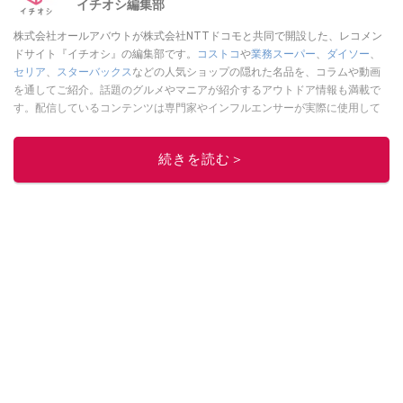
イチオシ編集部
株式会社オールアバウトが株式会社NTTドコモと共同で開設した、レコメン
ドサイト『イチオシ』の編集部です。
コストコ
や
業務スーパー
、
ダイソー
、
セリア
、
スターバックス
などの人気ショップの隠れた名品を、コラムや動画
を通してご紹介。話題のグルメやマニアが紹介するアウトドア情報も満載で
す。配信しているコンテンツは専門家やインフルエンサーが実際に使用して
レビューしています。毎日トレンド情報をお届けしているので、ぜひ
Google
ニュースでフォロー
してください！
続きを読む＞
このイチオシストの他の記事を読む