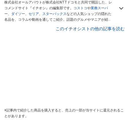
株式会社オールアバウトが株式会社NTTドコモと共同で開設した、レ
コメンドサイト『イチオシ』の編集部です。
コストコ
や
業務スーパ
ー
、
ダイソー
、
セリア
、
スターバックス
などの人気ショップの隠れた
名品を、コラムや動画を通してご紹介。話題のグルメやマニアが紹介
するアウトドア情報も満載です。配信しているコンテンツは専門家や
このイチオシストの他の記事を読む
インフルエンサーが実際に使用してレビューしています。毎日トレン
ド情報をお届けしているので、ぜひ
Googleニュースでフォロー
してく
ださい！
※記事内で紹介した商品を購入すると、売上の一部が当サイトに還元されるこ
とがあります。