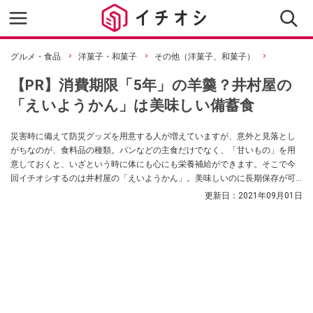
グルメ・食品
洋菓子・和菓子
その他（洋菓子、和菓子）
【PR】消費期限「5年」の羊羹？井村屋の
「えいようかん」は美味しい備蓄食
災害時に備えて防災グッズを用意する人が増えていますが、意外と見落とし
がちなのが、食料品の種類。パンなどの主食だけでなく、「甘いもの」を用
意しておくと、いざという時に体にも心にも栄養補給ができます。そこで今
回イチオシするのは井村屋の「えいようかん」。美味しいのに長期保存が可
能で、備蓄食品として最適なんです！ イチオシ編集部がその魅力をご紹介し
更新日：
2021年09月01日
ます。（提供：井村屋株式会社）