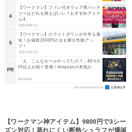
【ワークマン】ファン付きウェア用バッテ
リーはどれを買えばいい？おすすめアイテ
4
ム4...
2024/08/13
【ワークマン】のライトダウンが今年も進
化！お値段2500円のまま耐久性能アッ
5
プ！
2021/09/10
「え、こんなセールやってたの？」80％O
FF以上が続々登場！Amazonの本気が...
PR
Amazon
Recommended by
【ワークマン神アイテム】9800円で3シー
ズン対応！蒸れにくい断熱シュラフが爆誕