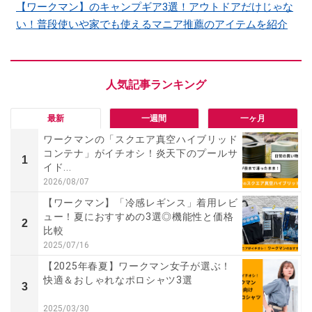
【ワークマン】のキャンプギア3選！アウトドアだけじゃな
い！普段使いや家でも使えるマニア推薦のアイテムを紹介
最新
一週間
一ヶ月
ワークマンの「スクエア真空ハイブリッド
コンテナ」がイチオシ！炎天下のプールサ
1
イド...
2026/08/07
【ワークマン】「冷感レギンス」着用レビ
ュー！夏におすすめの3選◎機能性と価格
2
比較
2025/07/16
【2025年春夏】ワークマン女子が選ぶ！
快適＆おしゃれなポロシャツ3選
3
2025/03/30