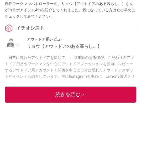
自称ワークマンパトローラーの、リョウ【アウトドアのある暮らし。】さん
がコラボアイテム4つを紹介してくれました。気になっている方はぜひ早めに
チェックしてみてください！
イチオシスト
アウトドア系レビュー
リョウ【アウトドアのある暮らし。】
「日常に隠れたアウトドアを探して。」 収集癖のある僕が、こだわりのアウ
トドア用品やワークマンを中心にアウトドアファッションを独自にレビュー
するアウトドア系アカウント！関西を中心に日常に隠れたアウトドアスポッ
トやイベントも紹介しています。主にInstagramを中心に、Lemon8厳選クリ
エーターとしても活動中！興味があれば、ぜひ覗きに来てください！お待ち
しています！
Instagramはこちらから！
続きを読む＞
このイチオシストの他の記事を読む