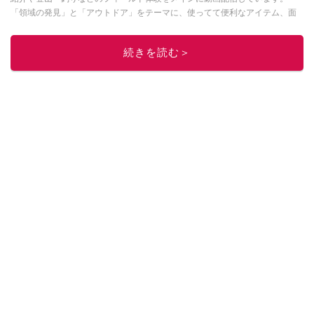
「領域の発見」と「アウトドア」をテーマに、使ってて便利なアイテム、面
白かった商品などを紹介しています。
・YouTubeチャンネルは
こちら
続きを読む＞
・Instagramは
こちら
このイチオシストの他の記事を読む