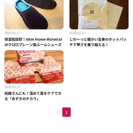
2020.01.17
2020.01.17
保温性抜群！Ahm Home Material
じわ～っと暖かい生姜のホットパッ
のクロロプレーン製ルームシューズ
チで寒さを乗り越える！
2020.01.17
妊婦さんにも！温めて肩をケアでき
る「あずきのチカラ」
1