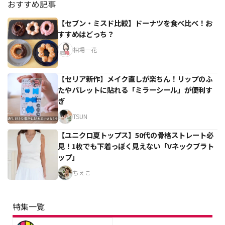
おすすめ記事
【セブン・ミスド比較】ドーナツを食べ比べ！お
すすめはどっち？
相場一花
【セリア新作】メイク直しが楽ちん！リップのふ
たやパレットに貼れる「ミラーシール」が便利す
ぎ
TSUN
【ユニクロ夏トップス】50代の骨格ストレート必
見！1枚でも下着っぽく見えない「Vネックブラト
ップ」
ちえこ
特集一覧