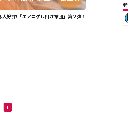
特
る大好評!「エアロゲル掛け布団」第２弾！
1