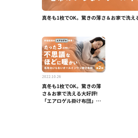
真冬も1枚でOK。驚きの薄さ＆お家で洗え
2022.10.26
真冬も1枚でOK。驚きの薄
さ＆お家で洗える大好評!
「エアロゲル掛け布団」第
２弾！