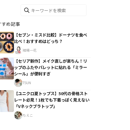
すすめ記事
【セブン・ミスド比較】ドーナツを食べ
比べ！おすすめはどっち？
相場一花
【セリア新作】メイク直しが楽ちん！リ
ップのふたやパレットに貼れる「ミラー
シール」が便利すぎ
TSUN
【ユニクロ夏トップス】50代の骨格スト
レート必見！1枚でも下着っぽく見えない
「Vネックブラトップ」
ちえこ