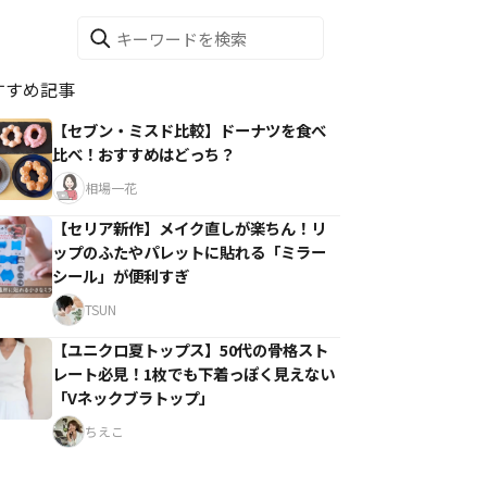
すすめ記事
【セブン・ミスド比較】ドーナツを食べ
比べ！おすすめはどっち？
相場一花
【セリア新作】メイク直しが楽ちん！リ
ップのふたやパレットに貼れる「ミラー
シール」が便利すぎ
TSUN
【ユニクロ夏トップス】50代の骨格スト
レート必見！1枚でも下着っぽく見えない
「Vネックブラトップ」
ちえこ