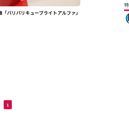
特
機「パリパリキューブライトアルファ」
1