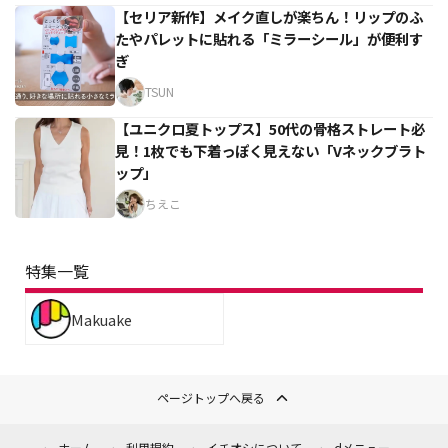
【セリア新作】メイク直しが楽ちん！リップのふ
たやパレットに貼れる「ミラーシール」が便利す
ぎ
TSUN
【ユニクロ夏トップス】50代の骨格ストレート必
見！1枚でも下着っぽく見えない「Vネックブラト
ップ」
ちえこ
特集一覧
Makuake
ページトップへ戻る
ホーム
利用規約
イチオシについて
dメニュー