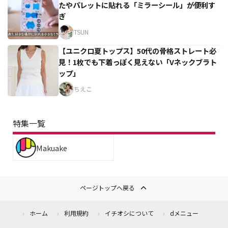
たやパレットに貼れる「ミラーシール」が便利す
ぎ
TSUN
【ユニクロ夏トップス】50代の骨格ストレート必
見！1枚でも下着っぽく見えない「Vネックブラト
ップ」
ちえこ
特集一覧
Makuake
ページトップへ戻る
ホーム
利用規約
イチオシについて
dメニュー