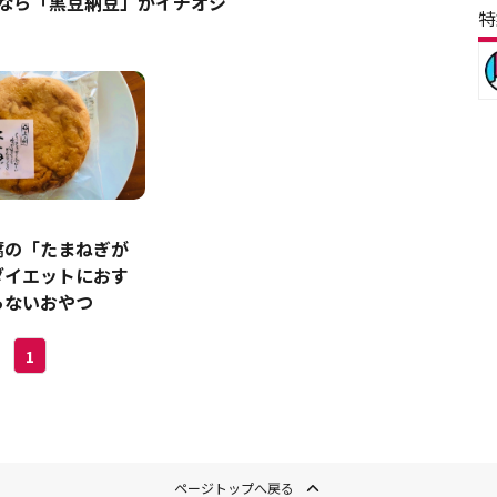
中なら「黒豆納豆」がイチオシ
特
腐の「たまねぎが
ダイエットにおす
らないおやつ
1
ページトップへ戻る