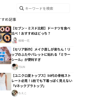
すすめ記事
【セブン・ミスド比較】ドーナツを食べ
比べ！おすすめはどっち？
相場一花
【セリア新作】メイク直しが楽ちん！リ
ップのふたやパレットに貼れる「ミラー
シール」が便利すぎ
TSUN
【ユニクロ夏トップス】50代の骨格スト
レート必見！1枚でも下着っぽく見えない
「Vネックブラトップ」
ちえこ