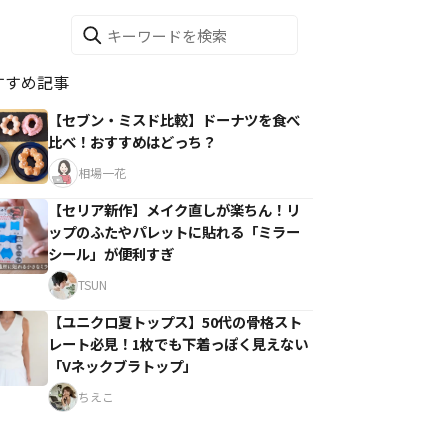
すすめ記事
【セブン・ミスド比較】ドーナツを食べ
比べ！おすすめはどっち？
相場一花
【セリア新作】メイク直しが楽ちん！リ
ップのふたやパレットに貼れる「ミラー
シール」が便利すぎ
TSUN
【ユニクロ夏トップス】50代の骨格スト
レート必見！1枚でも下着っぽく見えない
「Vネックブラトップ」
ちえこ