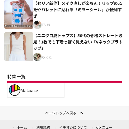
【セリア新作】メイク直しが楽ちん！リップのふ
たやパレットに貼れる「ミラーシール」が便利す
ぎ
TSUN
【ユニクロ夏トップス】50代の骨格ストレート必
見！1枚でも下着っぽく見えない「Vネックブラト
ップ」
ちえこ
特集一覧
Makuake
ページトップへ戻る
ホーム
利用規約
イチオシについて
dメニュー