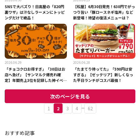
SNSで大バズり！日高屋の「820円
【松屋】6月30日発売！630円でがっ
裏ワザ」は汁なしラーメンにトッピ
つり旨い「豚ロースネギ塩丼」など
ングだけで絶品！
新登場！待望の復活メニューは？
2026.06.29
2026.06.28
「チョコクロお得すぎ」「30日はお
「たまてり待ってた」「590円は安
店へ急げ」【サンマルク爆売れ確
すぎる」【ゼッテリア】新しくなっ
定】年間売上3位を記録した神イベン
た平日ランチがコスパ最強！
ト第3回
次のページを見る
...
1
2
3
4
62
おすすめ記事