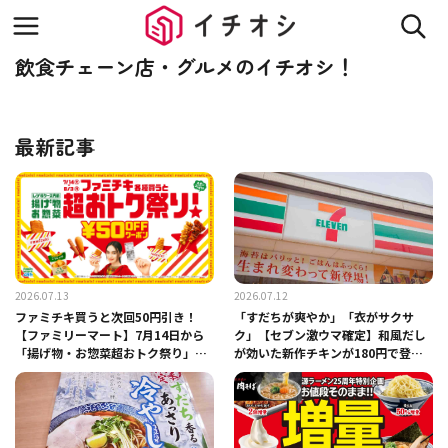
飲食チェーン店・グルメのイチオシ！
最新記事
2026.07.13
2026.07.12
ファミチキ買うと次回50円引き！
「すだちが爽やか」「衣がサクサ
【ファミリーマート】7月14日から
ク」【セブン激ウマ確定】和風だし
「揚げ物・お惣菜超おトク祭り」開
が効いた新作チキンが180円で登
催！
場！