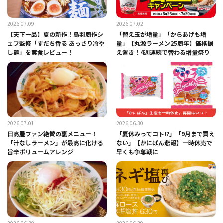
2026.07.09
2026.07.02
【天下一品】夏の新作！鳥羽周作シ
「替え玉が増量」「からあげも増
ェフ監修「すだち香る あっさり冷や
量」【丸源ラーメン25周年】価格据
し麺」を実食レビュー！
え置き！4週連続で替わる増量祭り
2026.07.01
2026.06.30
日高屋ファン絶賛の裏メニュー！
「夏休みってコト!?」「9月まで買え
「汁なしラーメン」が最高に化ける
ない」【かにぱん悲報】一時休売で
旨辛ボリュームアレンジ
早くも争奪戦に
2026.06.30
2026.06.29