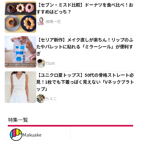
【セブン・ミスド比較】ドーナツを食べ比べ！お
すすめはどっち？
相場一花
【セリア新作】メイク直しが楽ちん！リップのふ
たやパレットに貼れる「ミラーシール」が便利す
ぎ
TSUN
【ユニクロ夏トップス】50代の骨格ストレート必
見！1枚でも下着っぽく見えない「Vネックブラト
ップ」
ちえこ
特集一覧
Makuake