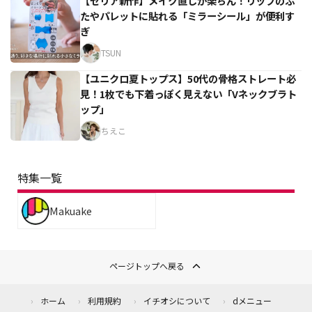
【セリア新作】メイク直しが楽ちん！リップのふ
たやパレットに貼れる「ミラーシール」が便利す
ぎ
TSUN
【ユニクロ夏トップス】50代の骨格ストレート必
見！1枚でも下着っぽく見えない「Vネックブラト
ップ」
ちえこ
特集一覧
Makuake
ページトップへ戻る
ホーム
利用規約
イチオシについて
dメニュー