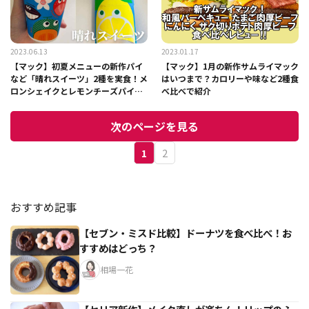
2023.06.13
2023.01.17
【マック】初夏メニューの新作パイ
【マック】1月の新作サムライマック
など「晴れスイーツ」2種を実食！メ
はいつまで？カロリーや味など2種食
ロンシェイクとレモンチーズパイは
べ比べで紹介
美味しい？
次のページを見る
1
2
おすすめ記事
【セブン・ミスド比較】ドーナツを食べ比べ！お
すすめはどっち？
相場一花