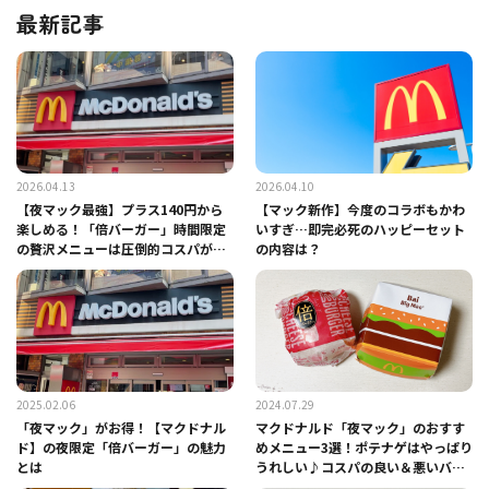
最新記事
2026.04.13
2026.04.10
【夜マック最強】プラス140円から
【マック新作】今度のコラボもかわ
楽しめる！「倍バーガー」時間限定
いすぎ…即完必死のハッピーセット
の贅沢メニューは圧倒的コスパが魅
の内容は？
力
2025.02.06
2024.07.29
「夜マック」がお得！【マクドナル
マクドナルド「夜マック」のおすす
ド】の夜限定「倍バーガー」の魅力
めメニュー3選！ポテナゲはやっぱり
とは
うれしい♪コスパの良い＆悪いバー
ガーはどれ？