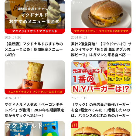
2024.07.26
2024.04.29
【最新版】マクドナルドおすすめの
累計2億食突破！【マクドナルド】サ
メニューまとめ！期間限定メニュー
ムライマック「炙り醤油風 ダブル肉
も紹介
厚ビーフ」はガツンと来る食べ応
え！
2024.04.27
2023.11.19
マクドナルド人気の「ベーコンポテ
【マック】の元店員が新作バーガー
トパイ」が復活！2024年も期間限定
を全3種食べてみた！1番推したいの
だからマックへ急げ～！
は、バランスのとれたあのバーガ
ー！