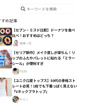
すすめ記事
【セブン・ミスド比較】ドーナツを食べ
比べ！おすすめはどっち？
相場一花
【セリア新作】メイク直しが楽ちん！リ
ップのふたやパレットに貼れる「ミラー
シール」が便利すぎ
TSUN
【ユニクロ夏トップス】50代の骨格スト
レート必見！1枚でも下着っぽく見えない
「Vネックブラトップ」
ちえこ