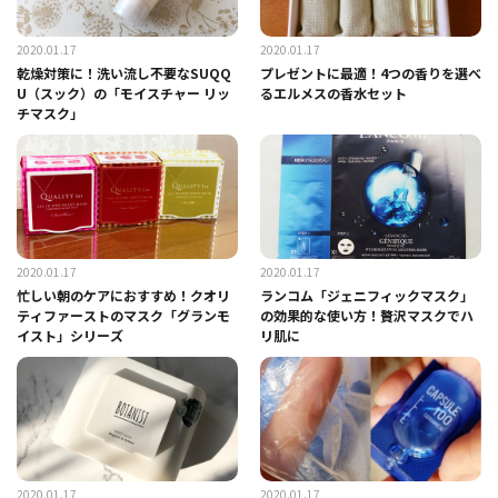
2020.01.17
2020.01.17
乾燥対策に！洗い流し不要なSUQQ
プレゼントに最適！4つの香りを選べ
U（スック）の「モイスチャー リッ
るエルメスの香水セット
チマスク」
2020.01.17
2020.01.17
忙しい朝のケアにおすすめ！クオリ
ランコム「ジェニフィックマスク」
ティファーストのマスク「グランモ
の効果的な使い方！贅沢マスクでハ
イスト」シリーズ
リ肌に
2020.01.17
2020.01.17