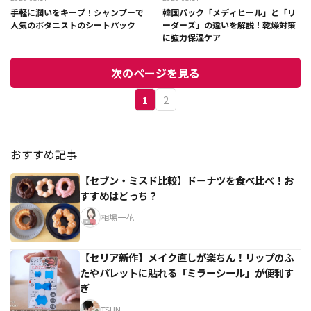
手軽に潤いをキープ！シャンプーで
韓国パック「メディヒール」と「リ
人気のボタニストのシートパック
ーダーズ」の違いを解説！乾燥対策
に強力保湿ケア
次のページを見る
1
2
おすすめ記事
【セブン・ミスド比較】ドーナツを食べ比べ！お
すすめはどっち？
相場一花
【セリア新作】メイク直しが楽ちん！リップのふ
たやパレットに貼れる「ミラーシール」が便利す
ぎ
TSUN