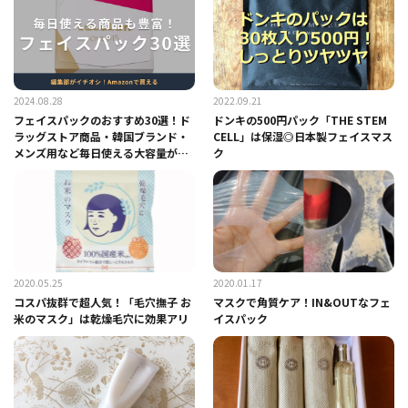
2024.08.28
2022.09.21
フェイスパックのおすすめ30選！ド
ドンキの500円パック「THE STEM
ラッグストア商品・韓国ブランド・
CELL」は保湿◎日本製フェイスマス
メンズ用など毎日使える大容量が豊
ク
富
2020.05.25
2020.01.17
コスパ抜群で超人気！「毛穴撫子 お
マスクで角質ケア！IN&OUTなフェ
米のマスク」は乾燥毛穴に効果アリ
イスパック