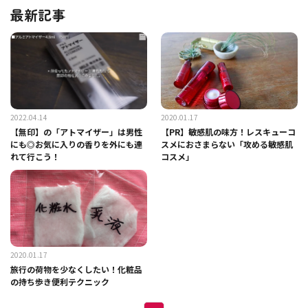
最新記事
2022.04.14
2020.01.17
【無印】の「アトマイザー」は男性
【PR】敏感肌の味方！レスキューコ
にも◎お気に入りの香りを外にも連
スメにおさまらない「攻める敏感肌
れて行こう！
コスメ」
2020.01.17
旅行の荷物を少なくしたい！化粧品
の持ち歩き便利テクニック