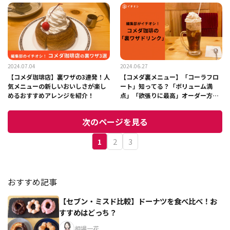
でしょ」
感ありかも～！
2024.07.04
2024.06.27
【コメダ珈琲店】裏ワザの3連発！人
【コメダ裏メニュー】「コーラフロ
気メニューの新しいおいしさが楽し
ート」知ってる？「ボリューム満
めるおすすめアレンジを紹介！
点」「欲張りに最高」オーダー方法
は？
次のページを見る
1
2
3
おすすめ記事
【セブン・ミスド比較】ドーナツを食べ比べ！お
すすめはどっち？
相場一花