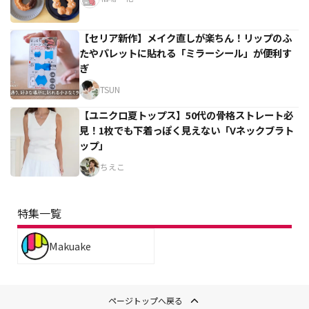
【セリア新作】メイク直しが楽ちん！リップのふ
たやパレットに貼れる「ミラーシール」が便利す
ぎ
TSUN
【ユニクロ夏トップス】50代の骨格ストレート必
見！1枚でも下着っぽく見えない「Vネックブラト
ップ」
ちえこ
特集一覧
Makuake
ページトップへ戻る