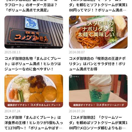
ラフロート」のオーダー方法は？
ダ」を頼むとソフトクリームが実質1
「ボリューム満点で大満足」
00円ってマジ！？ボリューム満点で
お得感も◎
2025.08.13
2024.08.07
コメダ珈琲店名物「まんぷくプレー
コメダ珈琲店の「喫茶店の王道ナポ
ト」はボリューム満点！ヒレカツは
リタン」はパンとサラダ付き！ボリ
ジューシーなのに食べやすい！
ューム満点でお得
2024.07.24
2024.07.24
コメダ珈琲「まんぷくプレート」は
【コメダ珈琲店】「クリームソー
洋食界の王様！ヒレカツが5個も入っ
ダ」を頼めばソフトクリームが実質1
て1270円～！「ボリュームやばすぎ
00円!?メロンソーダ頼むよりもお得