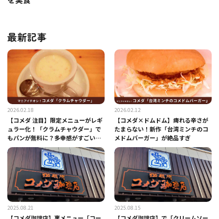
最新記事
2026.02.18
2026.02.12
【コメダ 注目】限定メニューがレギ
【コメダ×ドムドム】痺れる辛さが
ュラー化！「クラムチャウダー」で
たまらない！新作「台湾ミンチのコ
もパンが無料に？多幸感がすごい神
メドムバーガー」が絶品すぎ
セットを実食
2025.08.21
2025.08.15
【コメダ珈琲店】裏メニュー「コー
【コメダ珈琲店】で「クリームソー