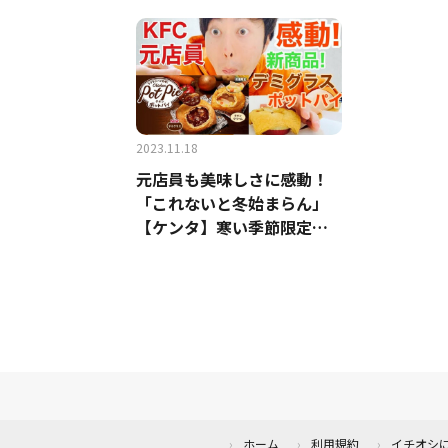
キン」などが発売
楽しめて5
2023.11.18
元店員も美味しさに感動！
「これないと冬始まらん」
【ケンタ】寒い季節限定の
名物が今年もやってきた
ー！！
ホーム
利用規約
イチオシ