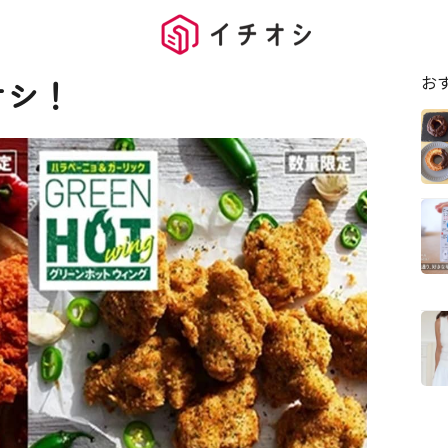
お
オシ！