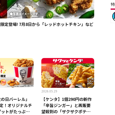
特
限定登場! 7月8日から「レッドホットチキン」など
2026.05.29
父の日バーレル」
【ケンタ】1個290円の新作
限定！オリジナルチ
「辛旨ジンガー」と再販要
ゲットがたっぷり
望殺到の「ザクザクポテ