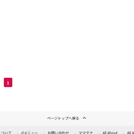
60円お得
ト」が6月3日から限定復活
1
ページトップへ戻る
について
dメニュー
お問い合わせ
ママテナ
All About
All