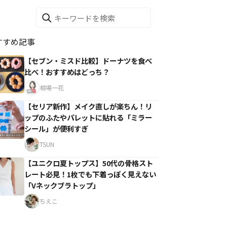
すすめ記事
【セブン・ミスド比較】ドーナツを食べ
比べ！おすすめはどっち？
相場一花
【セリア新作】メイク直しが楽ちん！リ
ップのふたやパレットに貼れる「ミラー
シール」が便利すぎ
TSUN
【ユニクロ夏トップス】50代の骨格スト
レート必見！1枚でも下着っぽく見えない
「Vネックブラトップ」
ちえこ