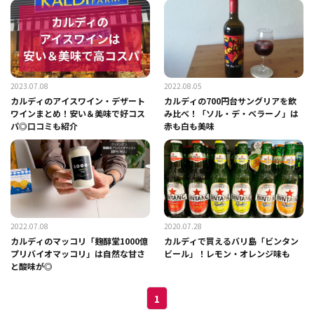
2023.07.08
2022.08.05
カルディのアイスワイン・デザート
カルディの700円台サングリアを飲
ワインまとめ！安い＆美味で好コス
み比べ！「ソル・デ・ベラーノ」は
パ◎口コミも紹介
赤も白も美味
2022.07.08
2020.07.28
カルディのマッコリ「麹醇堂1000億
カルディで買えるバリ島「ビンタン
プリバイオマッコリ」は自然な甘さ
ビール」！レモン・オレンジ味も
と酸味が◎
1