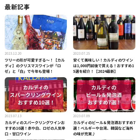
最新記事
2023.12.20
2023.07.25
ツリーの形が可愛すぎる～！【カル
安くて美味しい！カルディのワイン
ディ】のクリスマスワインが「ロ
は1,000円前後で買える！おすすめ1
ゼ」と「白」で今年も登場！
5選を紹介！【2024最新】
2023.07.13
2023.07.09
カルディのスパークリングワインお
カルディのビール＆発泡酒おすすめ7
すすめ10選！赤や白、ロゼの人気辛
選！ベルギーや台湾、韓国など海外
口・甘口ワイン
の味が充実♪