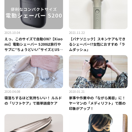
2025.10.04
2021.11.22
えっ、このサイズで自動ON?【Xiao
【パナソニック】スキンケアもでき
mi】電動シェーバー S200は旅行や
るシェーバー!?女性におすすめ「ラ
サブに“ちょうどいい”サイズとUSB
ムダッシュ」
-C充電
2020.06.08
2020.01.21
寝落ちするほど気持ちいい！ ルルド
家事や作業中の「ながら美容」に！
の「リフトケア」で簡単頭皮ケア
ヤーマンの「メディリフト」で顔の
印象がアップ！