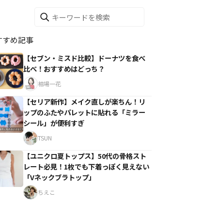
すすめ記事
【セブン・ミスド比較】ドーナツを食べ
比べ！おすすめはどっち？
相場一花
【セリア新作】メイク直しが楽ちん！リ
ップのふたやパレットに貼れる「ミラー
シール」が便利すぎ
TSUN
【ユニクロ夏トップス】50代の骨格スト
レート必見！1枚でも下着っぽく見えない
「Vネックブラトップ」
ちえこ