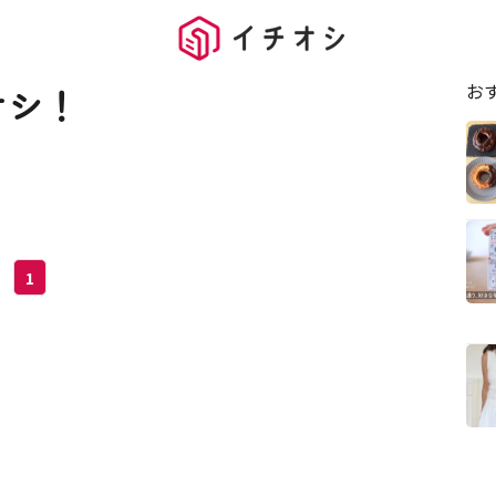
お
オシ！
1